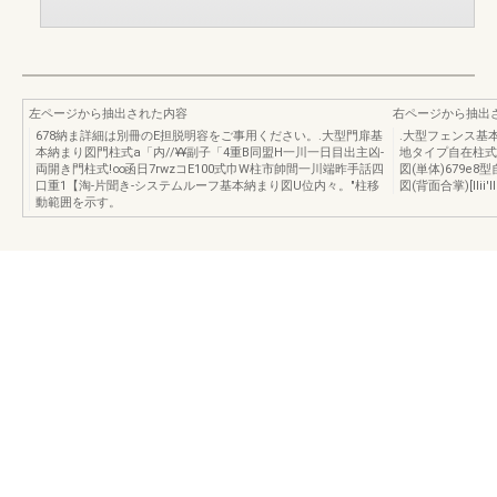
左ページから抽出された内容
右ページから抽出
678納ま詳細は別冊のE担脱明容をご事用ください。.大型門扉基
.大型フェンス基
本納まり図門柱式a「内//¥¥副子「4重B同盟H一川一日目出主凶-
地タイプ自在柱式
両開き門柱式!∞函日7rwzコE100式巾W柱市帥間一川端昨手話四
図(単体)679e
口重1【淘-片聞き-システムルーフ基本納まり図U位内々。"柱移
図(背面合掌)[llii'I
動範囲を示す。