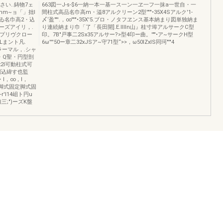
い..鋳物7ェ
663図一J-s-$6一納一本一基一ス一ン一ヱ一フ一抹a一世自・一
m~ョ「」拙l
間柱式高品名巾高m・溢8アルクリーン2型'"'"•35X4Sアルク'1-
aゐ名巾高2・込
〆‘盈""'.，∞'"'"•35X'5.ブロ・ノタフヱンス基本納まり図単独納ま
リーズアイリ，.
り連続納まり巾「了「長田開].E.lllln山』桂寸埠アルサークC型
xUプリヴクロー
印。7B"戸事二2Sx35アルサー?>型4印ー曲。'""•ア~サークH型
ニLまント凡.
6ω''''50ー章二32xJSア~守71型“>>，ω50lZxlS同珂"'"4
1'ラーマル，.シャ
P量・Q聖・円型剖
Ox2l可動柱式可
甥込緯す也監
0I・I，∞，I，
50固定脚式固定脚式固
'l14岨ト円u
;")ーズK盤