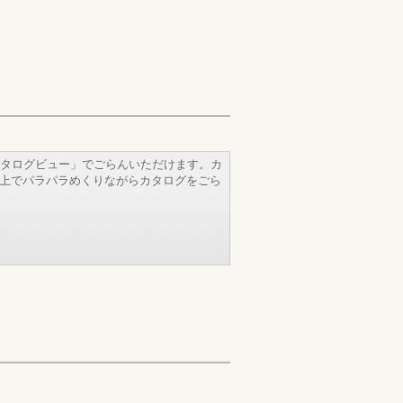
タログビュー」でごらんいただけます。カ
b上でパラパラめくりながらカタログをごら