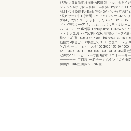
662納まり図詳細は別冊のE姐脱明・をご参照くださ
ンス基本納まり図自在柱式自在脚式m控ピッチr-m
制よH位寸塗商4誌4邑巾'‘埋込8経ピッチ品?孟碕
B絵ピッチ』性t符守関'，E.4hMVシリーズM'シ
プルIリ7'力ミユ，シャトー。"。6∞1・0"sω30
ド・イ守ジンー7"'"7JI，:p..，.ンジzラ・ミレー
<>・4ュ~・Y'JÃ2償却E∞l刻50mω15X367ン';
ト・ミレユt制>>'"'"50制>>30Xll樹鴫シリーズ
検シリズF型'0006ω"姐"5ω却'"f似>>8ω1鈎"sω3
動柱式li巾位ピッテ巾盆ピヮチ《E仁長ニトTε」
MVシリーズ'・a・.;f.スタ1000I800I150I50I100
∞I150ISoI1000I・1000I800I150ISOI1000I
定脚式-114，vピ"L14一寸酎1醐寸.「巾丁一一命ー-r
一一一一一lr二口寝Lー恥チ一」術検ンリズM"制娘三
術検yリ-O(N型側捜シIJ-;(N霊