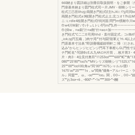
660納まり図詳細は別冊目取扱脱明・をご参開〈
門扉基本納まり図門柱式司一片JMV・樹映シリ
柱式三己匝Ilhzjj-両開き門柱式E主hJ4:i::!?jj司同km
両開き門柱式e3牧開き門柱式止土;北コオ17h出MV
ニ::i;:rdle4桂開き門柱式f伺河固.問門m慣耐巾
巾w4川W刷'↓寸ι十←Lトいf円m門L件一一一一一
巾(仰w，+w刷'汁+w附'什+wο+加一一一一-一一
き門柱式"C二二0:司周hhd・直付固定式」コι8btfょオ
_iok;iyj円五織，)肉サ渇'"‘付与闘'陸軍え'H↓4以
門原基本寸法表."即訓冊咽緩鋭明軒ご.帰〈だされ
込み"からヒンジヒピンジ門耳下車柑らGL門性寸
チ門町名"-写跡BcEJL九4AロH片筒，..枚片胃3・
片・肉3・4位見付奥符"11253∞"'"'"'"600'"町""角"1
080"'"25'80""l∞7s'"'MVシリズ樹映シリ"1525ズ"1
25''"'00""l∞100;角ω"同'00'""1675シャルルl置l・
1675‘∞""25''""''''1s，ω"悶角"畑角••アルパー
ル』同盟"""。ゅ。-∞'"'"''''''l∞』関，OO~，OO~
ズ""お3∞•<6，•800"•'"‘•1s'""""300•'"•l醐