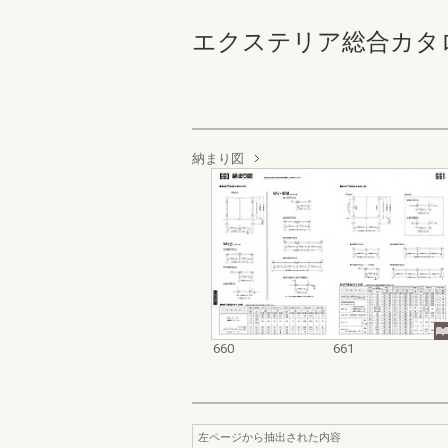
エクステリア総合カタログ_19
納まり図
660
661
左ページから抽出された内容