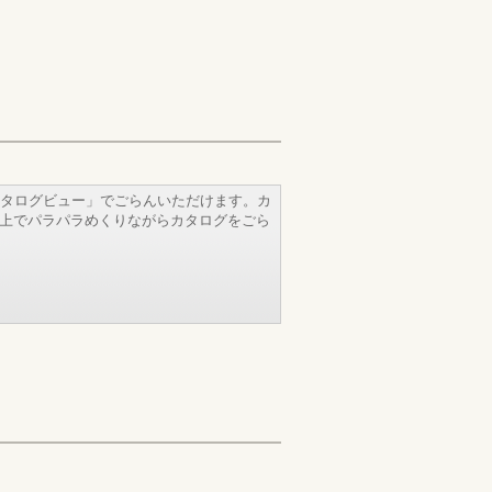
タログビュー」でごらんいただけます。カ
b上でパラパラめくりながらカタログをごら