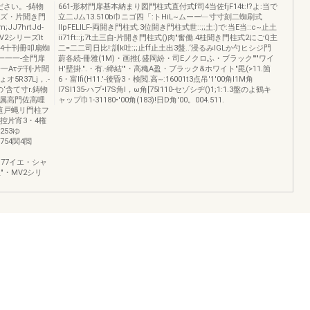
ださい。-鋳物
661-形材門扉基本納まり図門柱式直付式f司4当佐fjF14t:!?よ:当で
ーズ・片聞き門
立二Jム13.510b巾ニゴ四「:トHiL~ムーー﹂寸寸刻二蜘刷式
;JJ7hrtJd-
llpFELlLF-両開き門柱式.3位開き門柱式世::;;土:)で:当E当::c~止土
2シリーズlt
ii71ft::j;7t土三自-片開き門柱式()肉"奮働.4桂聞き門柱式2にごQ主
川w4十刊冊叩扇蜘
二=二二司日比!:訓k吐:;;止ff止土出3盤..‘浸るみIGLか勺ヒシジ門
一一一-全門扉
蔚各続-冊雅(1M)・画推{.盛岡紛・司Eノクロふ・ブラック"'"ワイ
一一Aτデ刊-片聞
H'壁掛.".・有.-締結'"・高穐A盈・ブラック&ホワイト"毘(>11.箇
5R37Lj，.-
6・富lfi(H11.'-後昏3・検閲.高~:16001t3点吊'1'00角I1M角
上の‘含て寸r.鋳物
I7SI135-ハプ•I7S角I，ω角[75I110-セゾシヂ()1;1:1.3盤のよ鶴キ
.属高門佐高哩
ャップ巾1-31180•'00角(183)!日D角'00。004.511.
這戸蝿リ門柱フ
4控片宵3・4権
3253ゆ
6754関4閲
ニ・ラ77イエ・シャ
"姐"・MV2シリ