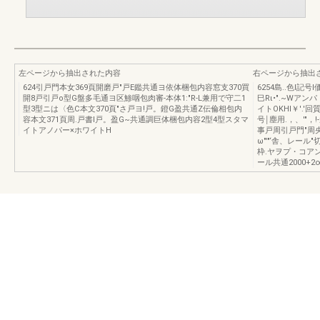
左ページから抽出された内容
右ページから抽出
624引戸門本女369頁開磨戸"戸E鑑共通ヨ依体梱包内容窓支370買
6254島..色l記号
開8戸引戸o型G盤多毛通ヨ区鯵咽包肉審-本体1:"R-L兼用で守二1
巳Rι•".~Wアンパ
型3型ニは〈色C本文370頁"さ戸ヨ!戸。鐙G盈共通Z伝倫相包内
イトOKHI￥'.'
容本文371頁周.戸書l戸。盈G~共通調巨体梱包内容2型4型スタマ
号￨塵用.，、'"，!-
イトアノパー×ホワイトH
事戸周引戸門"周央
ω"'"‘舎、レー
枠.ヤヲプ・コアンパー
ール共通2000+2