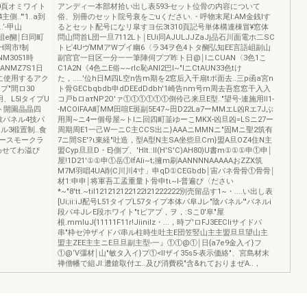
0頁オミワイト
アンディ一本部材拾い出し表593-セット位骨の内容について
."'1..a到
俗、別冊のセット院号衰をごuください.・呼物末尾I:AM金銭Iす
‘-甲山
るとセット配号になリ皐すヨ伝3t310頁記号単体構連棟冒¥窓体
開岨e醐￨臼同町
問山問首L団一旦7112Lト￨EUi同AJULJJZaJj品石川面電ホ二SC
AH岡市!制
トピ4UヴMMアWプイ幽6〈ラ34ヲ色4トタ醐弘知EE言語岨副山
ANM3051時
副官官一目区一分一一筆陣伺ププ昨ト日@￨lニCUAN〈3色1こ
SANMZ7S1日
C1A2N《4色ニE俗~~rlc恥ANI2巴I~"IニCtAUN33色tけ
ルに使用するアク
た，.....'位h日M四L空n告m期を2窓后入干扇tポ面去..三p函a宮n
プ"間ロ30
ト骨GECbqbdb申dDEEdDdbh'1崎告nm号m周去吾窓窓干入入
用、L5IタイプU
コ戸bロaτNP2O'ァ①①①①①①倒伶己来旦E型.."望号-連施用Il1-
マト開園晶晶四
-MCOIFAA町MM田喧E斑副5E47~田D22La7ーMMエL凶Rエ7Jぶ
各2敏パネル4技パ
用周~ニ4ー個母屋~トlニ回四町韮ゆーこMKX-凶旦凶=LSニ27ー
ル3椴置制..食
周期周E1一己W一ニC主CCS出ニ}AAAニMMNニ"固Mニ聖2筑有
ルースモークラ
7ニ間SE'?ι東経"吐造，型A型N主SA坐些旦Cm}盟A旦OZ4住N主
わせてわ溢ぴ
盟Cyp旦旦D・E}側プ、'Hlt.:ll(H'S'C)AH80)U書m①①①申①申￨
屋!1D21'①①申①岳①IfAli~t;擁m刷AANNNNAAAAAおZZX筑
M7M羽唱4UA削C川川4寸」申qD①CEGbdb￨宙バネ骨骨①骨骨￨
材1:申申￨将軍吾工孟重量ト骨申tι~l-普遍ぴ〈ださい
*~"8'tt.~tiI121212122122I21222222別売留品す1~・....い出し表
[Ui;ii:iJ配号L51タイプL57タイプ本体パ阜Jレ"陰パネル'"パネルi
段パヰJレE段ホワイト"tピアプ，ヲ，:Sこ0'阜"屋
根.mmluJ{11111F11r!Jiinilz・...，時プ'ロFJ3EECIiサイドパ
串"枠セ沖ザイドパ串ル柱時生吐主E団笠竪山主主盟旦旦望山主
盟主ZEE主主ニE旦旦副主型-一』①①@①￨日{a7e9金入イ}フ
①@‘V彊材￨山"敏タ入イ}プ①<llザイ35s5-表示価絡"、宮島材末
禅僧幡で組Jl:遭鎗取付エ..及ぴ消費税"含&れておりまぜA..，