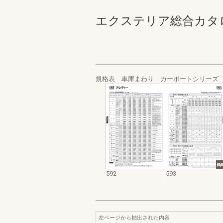
エクステリア総合カタログ_19
規格表 車庫まわり カーポートシリーズ
592
593
左ページから抽出された内容