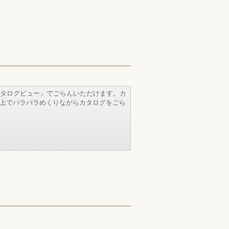
タログビュー」でごらんいただけます。カ
b上でパラパラめくりながらカタログをごら