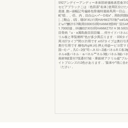
592アンデイーアンディー本体部材価格表窓食31
セピアプラックこは〈色田原"名体￨使周区分けた4主側.
底後..飽~値幅記号偏絡包骨備特連絡馬周一日山.....
町'唱，，-匹、内，目白山>;<"一D却x"，用削同
￨…￨剛山，I四，咽0l1XL!i1周HAHM2751制'"∞IS
2.'ω1"酬21S7I剛周030XlSI岡HANM3慣l時'.'回S
1.700叩描，I叫醐021XlSI同HANMZ751￥38.5伺
目骨肉『u・a属島曲目回目噛.....伺サイドパネ
リル板と準覧燃料"色が多少異広ります.・030タイ
周.027タイプ"間ロ21用です.el57タイプは奥行引
奥行引用です.梱包内gWJil).押え伺@ーピヨ官
国---I(~^，凡C~2伎"司~Jt.IU~Z縫パネルR.C
ネルa後パネル・aパネル"""ネル3枚パネル3綾パネ
画材8彼置付7筏通付7綾・庫銀材アクリル緩"ブ
イトブロンズの2色があります.，'肱体や"境に合
〈ださい，