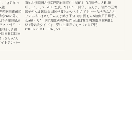
。'"き片袖っ
両袖右側刷日左側Z岬悦刷.剛仰'"主制船.f~"t:'(緬予白人E…崎
=ζ孟
町，..."，.，s・&IlL'-左航。"日IHo;.u-障子、らんま、袖門の区骨
1'附ω岬抑制川市酎凶
陽子勺んま囚回白回国せ腰おたいん付さてもI~せら格的んんん
合せ呼称Noの見方-
ごテら格I~まbん子んんま絡ま子査.<判F悦もんa相側戸日帰予ら
ん緒子左側畿絡
んa醐ぐり^，.剛"園惜別問酔紬門困回目右扉周左廓周輯P鍛し
iz.・付'"“・η
581電気錠タイプは、受注生産品でも••〈ぐり戸門-
宝樹門片紬っき鋼
X3AlllN2E￥1，376，500
合せ回回日回回国
例墨俣っきせん"ん
マイトアンバー