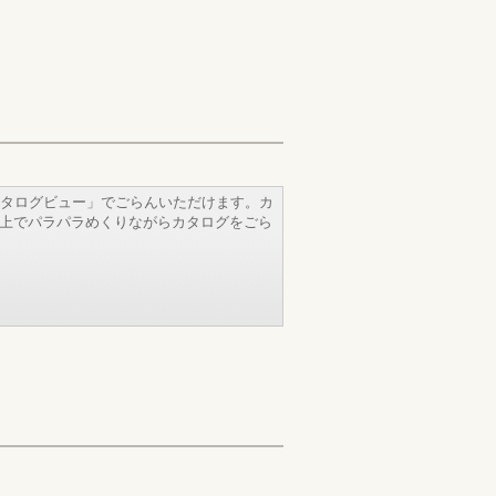
タログビュー」でごらんいただけます。カ
b上でパラパラめくりながらカタログをごら