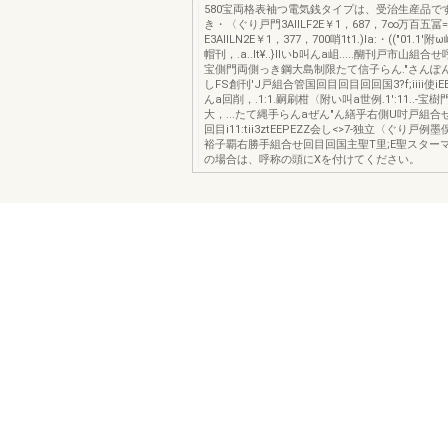
580宝両格表袖つ電気銭タイプは、受治生産品です
き・〈ぐり戸門3AllLF2E￥1，687，7∞万百五冨
E3AllLN2E￥1，377，700哨1t1.)Ia:・(("01.
帽刊，.a..It¥..}IIいb叫んa岨.....醐刊戸市山組
宝側門両側っき鋼大島制限たて信子らん."さんぽ
しFS創刊'J戸組合管国回目回目回回国3?f;iiii使iEEE
んa回削，.1:1.嗣刷柑〈附い叫a世例.1':11..-
大，...たて縄手らんaぜん"ん繕乎右側U吋戸組
回目i11:tii3ztEEPEZZ会し<>7-独立〈ぐり戸
裕子覇右勝手組合せ回目回国主聖T里;E聖スター
の場合は、呼称の頭にXを付けてください。