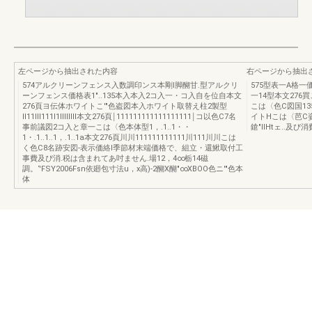
左ページから抽出された内容
右ページから抽出
574アルクリーンフェンス入数調印ンス本剛l脚醐甘.型アルクリ
575型表一A格一
ーンフェンス価格表1"..135本入本入2コ入一・コ入自を位自本文
一14型本文276
276頁ヨ伝体ホワイトこ'"色盗図本入ホワイト取替え柱2製型
こは〈色C図国13
lI11III111I1IIIIIIIl本文276頁￨111111111111111111￨コ以色C7名
イトHこは〈芭C姿
事前議図2コ入と章一こは〈色本体型1，.1..1・・
鎗"IIHtェ..及
1・.1..1..1，.1..1a本文276頁川川111111111111川111川川こは
く色C8名跡安図-表示価絡l季節材末端価格で、組立・還鰍取付工
事費及ぴ消.税は含まれてあ吋ません.場12，4∞栃14磁
調。‘'FSY2006Fsn依廻包寸法u，x高)-2醐X醐"∞XBOO色ニ'"色本
体