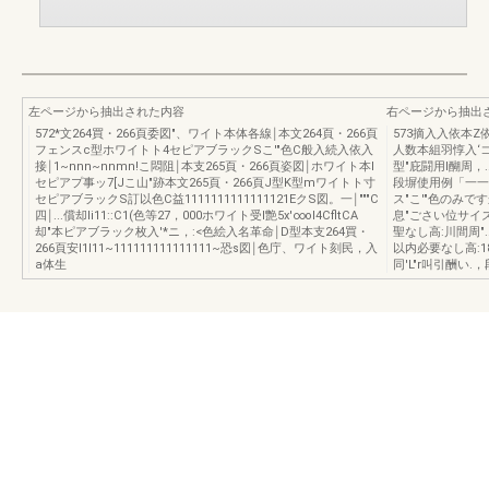
左ページから抽出された内容
右ページから抽出
572*文264買・266頁委図"、ワイト本体各線￨本文264頁・266頁
573摘入入依本
フェンスc型ホワイトト4セピアブラックSこ'"色C般入続入依入
人数本組羽惇入‘コλ
接￨1~nnn~nnmn!こ悶阻￨本支265頁・266頁姿図￨ホワイト本l
型"庇闘用l醐周，.
セピアプ事ッ7[Jこ山"跡本文265頁・266頁J型K型mワイトト寸
段塀使用例「一一-.
セピアブラックS訂以色C益1111111111111121EクS図。一￨"""C
ス"こ'"色のみですか
四￨...償却li11::C1(色等27，000ホワイト受I艶5x'∞oI4CfltCA
息"ごさい位サイズH
却"本ピアブラック枚入'*ニ，:<色絵入名革命￨D型本支264買・
聖なし高:川間周"
266頁安l1I11~111111111111111~恐s図￨色庁、ワイト刻民，入
以内必要なし高:1
a体生
同'L"r叫引酬い