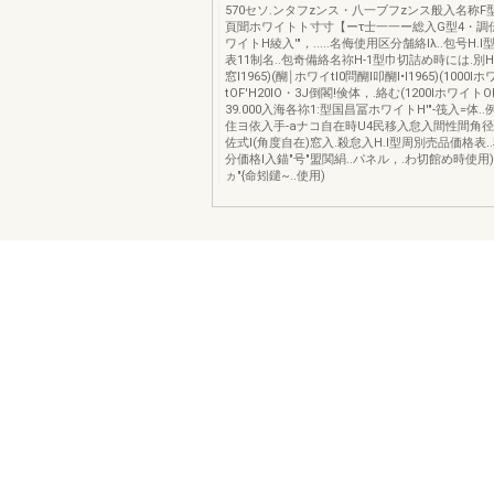
570セソ.ンタフzンス・八一ブフzンス般入名称F
頁聞ホワイトト寸寸【ーτ士一一ー総入G型4・調
ワイトH綾入'"，.....名侮使用区分舗絡lλ..包号H
表11制名..包奇備絡名祢H-1型巾切詰め時には.別H
窓l1965)(醐￨ホワイtI0問醐l叩醐I•l1965)(1000I
tOF'H20IO・3J倒閣!倹体，.絡む(1200IホワイトO
39.000入海各祢1:型国昌冨ホワイトH'"-筏入=体
住ヨ依入手-aナコ自在時U4民移入怠入間性間角径
佐式I(角度自在)窓入.殺怠入H.I型周別売品価格表
分価格l入錨"号"盟関絹..パネル，.わ切館め時使用
ヵ"{命矧鑓~..使用)