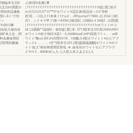
型相臨本文220
J￨帥i型II名腕￨事
伝文22m買図ホ
￨1111111111111111111111111111111111111111II益￨図￨加川
.I型用別売品価格
m川川川川川""川""""II"ホワイトH辺広体l型品目-~CO'市町
型l~$トワ刊l
四'四，--￨l位入11本体:￨1ナyJr，Jfifrjumpl'l'700ll:J)￨ZOA￨￨帥￨
ホワィ
式1，ンドキヤ甲プi第ーIFENC2相3回(.コ}唱Bε￥350{Z::J)2型図
FH2012事
￨111111111111111111111111111111111111111rホワイトH-コ
..例名杭入倣自在
λEコλ調路"'1認候0・省祢盗￨図￨本..5713型本文231頁UllllllUlllll1
{倒"本入住，阿
ホワイトH色寸埠{巾X高1・EJ!I68X6∞FJHPl回高'1'1::>，・w串
..料名勝使用区
ワイト"略ox.叩FJH月間SV18，100般入4型ホワイトト4セピアブ
)Z型周到薗舗
ラックs.，.，-，r空'"5型本文231J買)援護議議翻[ホワイトHホウ
イト'紋入"例名怖慣用匡骨包..4r..紛名祢ホワイトセピアプラヴ
ク'H￥2，400本λEョ入-コ入窓入本入ゑ入2コ入