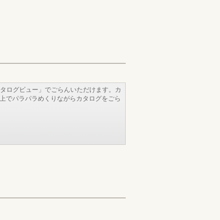
タログビュー」でごらんいただけます。カ
b上でパラパラめくりながらカタログをごら