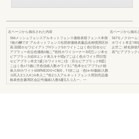
左ページから抽出された内容
右ページから抽出
566メッシュフェンスアルネットフェンス価格表様フェンス本側
567モノクロー
1枚の酬です.アルネットフェンス柱部材価格表薗品名称慣用区卦
ホワイト本文180
高:回開ホセワピイアトブHラック5ホワイトこはく色C目在セピ
止竺ご..材名跡使用
アプラッー在位色価格λ勉こ'"色性ホワイコーナー3式巳ンジ本セ
高'"ピアブラック-高
ピアプラッタ絵IIIエンド体入キヤ唱yプこはく色ホワイト問日型
セピアプラッ本文1盛￨ホワイトHこl主〈旦セピアブラックB図￨
こはく色c11婚に竺色信絡入数ホワイ3ニ'"色本セピアプラγク校
体入IIIIホワイト600fNB2OO<C制0，11担こは〈色te-ItI価絡l入数
ヨ民入2コ入4コλ本入こ'"色2コ入アルネットフェンス用別売品価
格表色告書周区会記号備絡l入数6夏$入コ入一、一