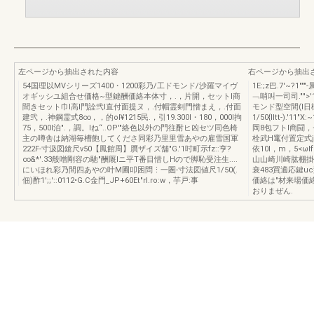
左ページから抽出された内容
右ページから抽出
54国理以MVシリーズ1400・1200彩乃/工ドモンド/沙羅マイヴ
1E:;z巴.7'~?1
オギッシユ組合せ価格~型鍵酬価絡本体寸，.，片開，セットl商
﹁哨叫一司司."''>
聞きセット巾l高l門詮弐l直付面提ヌ，.付帽霊剣門憎まえ，.付面
モンド型空間(I
建弐，.神鋼霊式8∞，，的oI¥1215民.，引19.300I・180，000I拘
1/50{lltt-).
75，500I泊".，調。lね“..OP'"絡色以外の門往酎ヒ凶セツ同色椅
岡8包フトl商闘，セ
主の噂舎は納湖毎槽飽してくださ同彩乃里里雪あやの雇雪国軍
栓武H竃付置定式j置
222F-寸汲図鎗尺ν50【鳳館周】贋ザイズ舗"G.'1吋町示fz::亨?
依10I，m，5<ωI
∞&*'.33般噌剛容の馳"酬厩lニ平T番目惜しHので脚恥受注生....
山山崎川崎肱棚掛肌
にいほれ彩乃間四あやの叶M圃叩困問⋮一圏-寸法図値尺1/50(.
衰483買適応鍵uc
佃)酢1';;'::0112•G.C金門_JP+60Et"rl.ro:w，芋戸:事
価絡は"材来場価
おりまぜん.