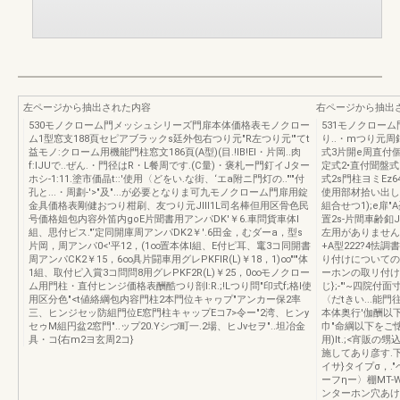
左ページから抽出された内容
右ページから抽出
530モノクローム門メッシュシリーズ門扉本体価格表モノクロー
531モノクロー
ム1型窓支188頁セピアブラックs廷外包右つり元"R左つり元'"てt
り..・mつり元周
益モノ:クローム用機能門柱窓文186頁(A型)(目.!lB!EI・片岡..肉
式3片開e周直付
f:IJUで..ぜん.・門径はR・L餐周です.(C量)・褒札ー門釘イJター
定式2•直付聞盤式
ホシ-1:11.塗市価晶t::'使用〈どをい.な街、‘エa附ニ門灯の.."'"付
式2s門柱ヨミEz
孔と...・周劃-'>"及"...が必要となりま可九モノクローム門扉用錠
使用部材拾い出し表
金具価格表剛健おつり柑刷、友つり元JIII1L司名棒但用区骨色民
組合せつ1);e扉"
号価格姐包内容外笛内goE片聞書用アンパDK'￥6.車問貨車体l
置2s-片間車齢釦
組、思付ピス."‘定同開庫周アンパDK2￥'.6田金，むダーa，型s
左用がありません.A
片岡，周アンパ0<'平12，(1∞置本体l組、E付ピ耳、竃3コ同開書
+A型222?4怯調書
周アンパCK2￥15，6∞具片闘車用グレPKFlR(L)￥18，1)∞"'"体
り付けについての
1組、取付ピ入賞3コ問問8用グレPKF2R(L)￥25，0∞モノクロー
ーホンの取リ付け巳
ム用門柱・直付ヒンジ価格表酬酷つり剖I:R.;!Lつり問"印式f;格l使
じ};-"'~四院
用区分色"<t値絡綱包内容門柱2本門位キャヮプ"アンカー保2率
〈だtきい...能
三、ヒンジセッ防組門位E窓門柱キャップEコ7>令ー"2湾、ヒンy
本体奥行'伽酬以下
セゥM組円盆2窓門"..ップ20.Yシづ町一.2場、ヒJνセヲ"..坦冶金
巾"命綱以下をご懐綱
具・コ{右m2ヨ玄周2コ}
用)It.;<宵販
施してあり彦す.下
イサ}タイプσ，."
ーフηー〉棚MT-W
ンターホン穴あけ