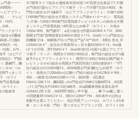
ステム門扉一一一
517標準タイプ組合せ価格表本則42頁-147頁受注生産品でT.片開
00間関~
き門扉回1盟セピアたプてラ格子〈ラッ71片開'"日目x180目、角
絡乎<.ピアブラッ
門性の組合せ211繍裕子〈セピアプラックホワイト〉片側!1200)
門柱...・..テレビ
(1800角門性の組合せ片開きシステム門扇wイrターホン・電気錠
N(S・H)判，
つ.片側~1200)(1800角門伎電気鎗テレビイyタネンの組合せ片開
，658，
きシステム門扉電気銭つ8司置ななめ格子〈ホワイト〉片側き
アプラックホワイ
1200x1800、角門健司"，a定の組合ぜEI盟OA03NS￥710，800I
門性の組合せE圃績
両開き門扉l'型嘩措置右DMASI28且￥115，0∞向つリz門桂右山
両側~(12舗X
田酬睡'21&，倒閣角戸出り門柱左"""誌"-N"'''00片・8用出.世右.辛
2N(S・H)
UDMACIA￥"，由主白片岡車用カン旦キ盤KDMSI￥14，8∞彊
・H)制，679，
L!I:'1ポ片岡，用TDMSI￥7，0∞OBI3D(S.H)困1セ固ピアたプて
繍格乎《セピ?プ
ラ裕子〈ラック〉両聞き(1200)(1800))(2，角門桂の組合せ211繍
0))(2・"門鐙
絡予Zセピアプラックホワイト〉商問1!(1200)(1800))(2角門徒テ
ト》通鋼門，醐
レピインタホνの組合せ両開き門扉罰則容(1200)(I創的X7・"1門
ンタm:.-つe
往の組合ぜOC03EH咽15，000I両開き門扉3醒ななめ得予〈ホワ
￨通用門っきシス
イト〉南側き(1200xI8oo))(2飾り門絵の組合せOA23NS￥906，
め裕子〈ホワイ
300，~橿壇'右DMASI28R￥115，倒却!聖・2匹贋左
(~、角門信電気鍵
DMASJ28L'115，酬却闘っIlst門柱右POMKCS腕N問76，0伺買
〈ホワイト〉
っ11:元門柱左POMKCS乱N崎市，0∞調圃車用臥皇賞右昌平
'}門柱の飽食管
UDMAC2官￥田，0伺問問'周到ン声干盤，....，事'7>∞奮し畳ツ
ポ同開書用1OMS3￥12，0田OC22NH"'794，300-表中の()内は
色配号を選んでください。色記号毘アンバー(c)、ホワイト(H)本
体・カンヌキ桂・門柱・受ツポセピアブラック(5)、ホワイト(H)