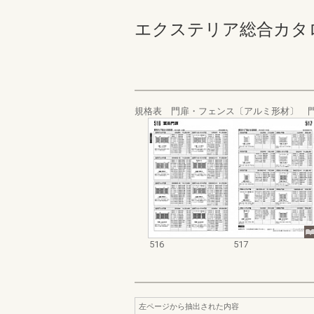
エクステリア総合カタログ_19
規格表 門扉・フェンス〔アルミ形材〕 
516
517
左ページから抽出された内容