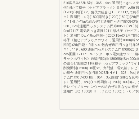
516富岳OA53NS制，365，4∞￨通用門っきシ
伺1固たて格乎〈セピアブラック》量周門l∞0)(18
(1200)(l初日)X2、角伎の組合せ1・u1111たて
ク》温周門，ω0)(1800開聞き(1200)(1800))(2角
イ;"'1'-If;:"-勺aの組合ぜ17.通用門っき門扉0843
530，8∞￨通用門っきシステム門扉0853E(S'H)制
0∞171171電気銭っき園圃12111績格子《セピ
ト〉通用門IDωx18∞.同附~(I200X18ω)X2角
格予《包ピアプラヮクホワィ.，通周門1000)(崎∞
団関)x2角門鐙・."縫っ.の包含ぜ通用門っき門扉084
￥1，119，600I通用門っきシステム門扉08520(S
∞o圃圃l171171TVインターホン電気鍍つ.2111
ラックホワイ砂》過繍門印刷x1800碕刷Sれ200x同0
の組合ぜ園圃2111検裕子〈セピアブラック*ワイ
削醐開制(1200)(18咽)x2、角門銚・電気鍾テレピイ
の組合.通用門っき門扉OC52NH￥1，323，9∞
テム門扉OC430H担，054，3∞圃圃1SIIIなな
ト〉通用門。∞0)(180郎両側~(1200)(1800))
テレビイノターmンウーの組合ぜヨ固ななめ裕子
通用門lω0)(1800周III!，!;(1200)(1800))(..・O