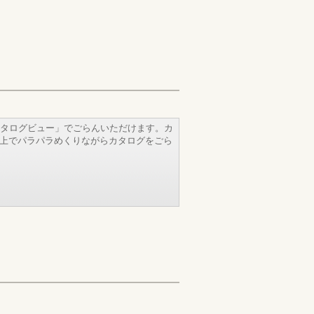
タログビュー」でごらんいただけます。カ
b上でパラパラめくりながらカタログをごら