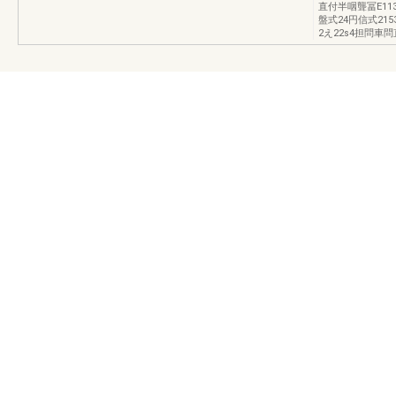
直付半咽聾冨E11
盤式24円信式21
2え22s4担問車