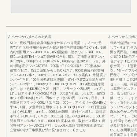
左ページから抽出された内容
右ページから抽出
510r，樹映門扉錠金具価格表海外観右つり元周，，.左つり元
僅絡"色記号につ
周'"です.名祢使用区骨色包号鏑絡梱包内容議図鍋色BK'￥4，850
して~ります.その包
内8片開.用アンハBKTI￥4，850圏菌働ヨ陸ホワイトBKHI￥4，
開き周門柱。S角
850..本体i組‘E付ピスa定銅色BK2￥6，8目。‘定両開き用アンパ
ジ高10-12周色ア
8KT2平6，800ホワイト8KH2￥6，800からL色CK'￥5，7目。外
色アイポ'1‘巴20
c片聞き用アンパCKTI""5，700型ゴ"ドCKGII事5，700盤本体i
@合同ご，主憲規裕
組‘聖付ビス、貨Zコ題盟からし色CK2￥7，900鍍首薩両開書用
ク。"ダークプル-G
アンパCKTZ事7，900ゴルドCKGC2￥7，900タ震内+F片開.周ア
門径守、r'/プ
ンバー'"'￥8，100自国型緩盤本博l組、置付ピλ賀Zコ両聞き周ア
8周戸幽リlコ位2
ンパーFK2平11，300本ワイトKKH3R(U￥21，0004型錠自片聞
セット・組、両闘.
き用こは〈色KK3R(L)￥21，日目。ブラックKKBLJ円，u￥21，
コ耳障付ピスアノ
日"日目アイポリKKA3R(L)￥21，000量'"惇l組、E付ピス、鑓3コ
コ、落し鍵?セッ
ホワイt剛H4A(L)￥26，凹0νニは〈色KK<円，u￥26，日目。リ
鍵，セット.，す
両聞き同ブラックKK8L4R(U￥26，000一，アイポリーKKA4R(L)
セット置付ヒぷ白
平26，0目。ダ量片側害用ホワイトLKH3R(L)￥21，000日量主自
ットE/zレガノト
こはく色LK3円，u￥21，000盤本悼l組、取付ピス蝿3コ..両開.用
廊本体色がニ色情観w
ホワイトLKH4円，u￥26，000二回〈色LK4A(L)¥126，日∞U片
句、'.，'1し・(
聞書用アン"U8KCI￥51，00011自援本体l組、取付ピス蝿3コ..商
す.特湿する色で門
問害用アンパーU8KC2￥71，日∞-褒示価絡"部材末制面絡で組
信及び直付ヒJジ
立遺憾E制サ工事県及び消.t:見"倉まれて1;1)ません
い出し表間畢形式納
司旨薗定ヨミ串蝿量