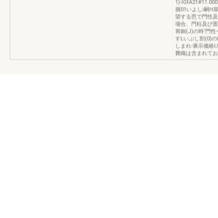
1)-IGfA21#11
掴01いよしi嗣H
望する芭で門性及
場合、門柱及び置
胃銅(J)の時‘門
すLいぷし割(0)
しまれ-褒示価絡
費織は含まれてお