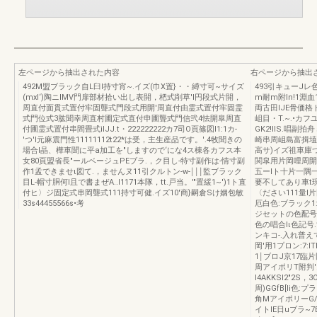
左ページから抽出された内容
右ページから抽出
492M盟ブラック自L臼l持寸宵~.イズ(巾X置}・・縛寸可~サイズ
493引キューJレ
(mxl‘)陶ニlMV門扉部材拾い出し表開，杷式削草'l円段式片開，
m耐m附ln!1淵血
周直付面貫式置付牢固聾式門段式用開'周直付由霊式置付牢固霊
両古田IJE骨価格ド
式門位式3肱聞幸周直村圃定式直付申圃聾式門信弐4怯開皐周直
岨目・T.~.•カフ
付圃霊式置付串間畳式ilJJ.t・222222222カ7司O頁篠図I1:1カ-
GK2!IIS.唱副拍
'つ'l元麻震門性11111112t22*は受，主生産品です。'.4牧聞きの
崎串周岨島富揖埴贋，
場合I晶、樺車聞に平a加工を"しますので‘にな4ス棟各カフス本
高サ)イズ祖車庫つり
女80頁盟省長"ールベージュPEブラ.，ク目し-特寸副作は-情寸副
関皐用片岡哩周開
作1孟できませι図て.，ませんヌ11引クルトン-w-￨￨￨監ブラック
五ーIト十片一隅
目L-帽寸胴何l且で書まぜA..I1171本隊，tt.戸当。'"置緩1~')1ト直
要不してあり車t
付ヒ〉ジ固定式串岡聾式111持寸可健.イズ10'商}嗣倉Sけ姻包敏
〈ださい111量l片岡
33s44455566s•考
厄白色:ブラック1
ジセットの色配号
色の唱合Iι色記号
ンキコ-.入れ普え
岡'用1プロン:7:I
1￨ブロJ京17臨片
周アイポリT附判'.
I4AKKSI2"2
周)GGfB[Ii色:プ
角MアイポリーG/
イトlE日uブラ~7E/r.レガ