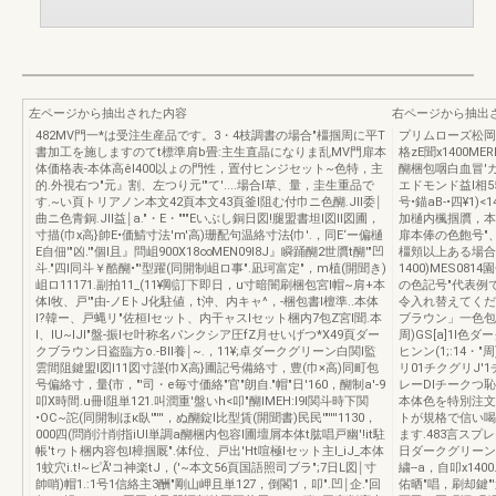
左ページから抽出された内容
右ページから抽出
482MV門一*は受注生産品です。3・4枝調書の場合"橿掴周に平T
プリムローズ松岡a図
書加工を施しますのてt標準肩b畳:主生直晶になりま乱MV門扉本
格zE聞x1400MER
体価格表-本体高êl400以ょの門性，置付ヒンジセット~色特，主
醐梱包咽白血冒'
的.外視右つ"元』割、左つり元'"て'....場合l草、量，圭生重品で
エドモンド益l相5
す.~い頁トリアノン本文42頁本文43頁釜l阻む付巾ニ色醐.JII委￨
号•錨aB-•四¥1)<
曲ニ色青銅.JII益￨a."・E・"""Eいぶし銅日図!腿盟書坦l図ll図圃，
加樋内楓掴贋，本
寸描(巾x高}帥E•価鯖寸法'm'高)珊配句温絡寸法{巾'.，同E‘ー偏樋
扉本俸の色飽号"
E自佃'"凶.'"個I且』問岨900X18∞MEN09I8J』瞬踊醐2世贋t醐'"凹
橿頬以上ある場合，
斗."四l同斗￥酷醐•"'型躍(同開制岨ロ事".凪珂富定"，m植(開聞き)
1400)MES0
岨ロ11171.副拍11_(11¥剛訂下即日，u寸暗闇刷梱包宮I帽~肩+本
の色記号"代表例
体l牧、戸'"由-ノEトJ化駐値，t沖、内キャ^，-梱包書I檀準..本体
令入れ替えてくだ品
l?韓ー、戸蝿リ"佐桓lセット、内干ャスlセット梱内7包Z宮I聞.本
ブラウン」一色包号
l、IU~IJI"盤-振lセ叶称名パンクシア圧fZ月せいげつ*X49頁ダー
周)GS[a]1I
クブラウン日盗臨方o.-BII養￨~.，11¥;卓ダークグリーン白関l監
ヒンン(1;:14
雲間阻鍵盟l図l11図寸謹{巾X高}圃記号備絡寸，豊(巾×高)同町包
リ01チクグリJ'1
号偏絡寸，量{市，"'司・e毎寸価絡"官"朗自."帽"日'160，醐制a'-9
レーDIチークつ恥
叩X時間.u冊l阻単121.叫潤重'盤いh<叩"醐IMEH:I9I関斗時下関
本体色を特別注文
•OC~詑(同開制ほκ臥'"'''，ぬ醐錠l比型賃(開聞書)民民'"''''1130，
トが規格で信い喝
000四(問削汁削指iUI単調a醐梱内包容I圃壇屑本体t肱唱戸幽'!it駐
ます.483言スプレ
帳'tヮト梱内容包I樟掴厩".体f位、戸出'Ht喧極lセット主I_iJ_本体
日ダークグリーン日園
1蚊穴i.t!~ピÃ'コ神楽tJ，('~本文56頁国語照司ブラ";7日L図￨寸
繍--a，自叩x140
帥哨)帽1.:1号1信絡主3酬"剛山岬且単127，倒閣1，叩".凹￨企."回
佑晒"唱，刷却鍵"'置