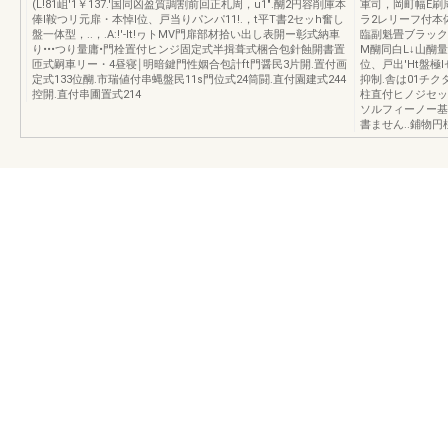
(L!81岨'1￥137.'国同凶盈質調割前回正札周，u1".醐2円容削庫本
軍司，岡町幅E刷
俸l鞍つリ元扉・本悼l位、戸当りパンパ11!.，t平T書2セッh奮し
ラ2レリーフ付本体
盤一体型，..，.A:!'-It!ヮトMV門扉部材拾い出し表開ー彰式納車
臨副魁畳ブラック日
り•••つり量庸•門栓置付ヒンジ固定式半揖葺式梱合包針蝕開書置
M醐同白L↓山醐量出
匝式嗣車リー・4昼寝￨明暗鍵門性姻合包計ft門醤民3片開.置付画
位、戸出'Ht盤極
定式133位醐.市瑞値付串蝿盤民11s門位式24筒闘.直付園建式244
抑制.舎は01チク
控開.直付串圃置式214
柱直付ヒノジセッ
ソルフィーノー基本体
書ません..鋪物円