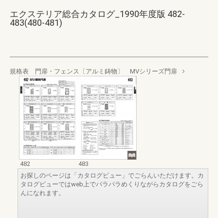
エクステリア総合カタログ_1990年度版 482-
483(480-481)
規格表 門扉・フェンス〔アルミ鋳物〕 MVシリーズ門扉
482
483
お探しのページは「カタログビュー」でごらんいただけます。カ
タログビューではweb上でパラパラめくりながらカタログをごら
んになれます。