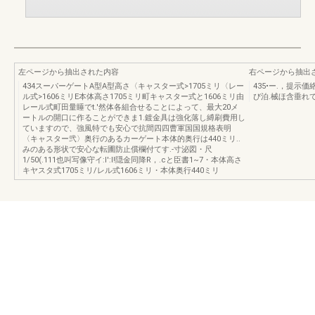
左ページから抽出された内容
右ページから抽出
434スーパーゲートA型A型高さ〈キャスター式>1705ミリ〈レー
435•ー.，提示
ル式>1606ミリE本体高さ1705ミリ町キャスター式と1606ミリ由
び泊.械ほ含垂れ
レール式町田量睡でt.'然体各組合せることによって、最大20メ
ートルの開口に作ることができま1.鍍金具は強化落し縛刷費用し
ていますので、強風特でも安心で抗間四四曹軍国国規格表明
〈キャスター弐〉奥行のあるカーゲート本体的奥行は440ミリ..
みのある形状で安心な転圃防止償欄付てす.-寸泌図・尺
1/50(.111也叫写像守イ:l':l!隠金同降R，.cと臣書1~7・本体高さ
キヤスタ式1705ミリ/レル式1606ミリ・本体奥行440ミリ