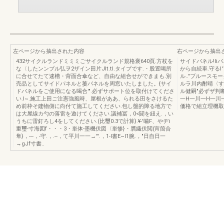
左ページから抽出された内容
右ページから抽出
432サイクルランドミミミごサイクルランド規格褒640頁.方杖を
サイドパネル!Ii
な〈したンンプル弘ヲ2ザイン田片JIt.tl.タイプです.・股置喝所
から自続車.守るl'
に合せてたて逮槽・背面合傘など、自由な組合せができまも.別
ル.."ブルース
売品としてサイドパネルと萎パネルを周窓いたしました。{サイ
ルラ川内酎晴〈するe
ドパネルをご使用になる喝合'".必ずサポート位を取付けてくださ
ル健嗣"必ずザ判断酎
い.l~.施工上田ご注憲強風時、屋根がああ、られる田をさけるた
一H一川一H一川
め前枠そ建物側に向付て施工してください.包し盤的障る地方で
価格で組立理機取
は大屋線カ勺の落雷を遊けてください.議補冨，0<闘を紐え.，い
うちに雷釘ろし4をしてください.(比璽0.3で計算}.¥-'噛F、やヂi
重璽-寸海図f・・・3・単体-墨機伏図〈単惨}・贋繊伏閲(宵箇合
隼}，---，-守.，.--，て平川一一→'".，1-I書E~I1腕.，"日自日一
→gJf寸書..