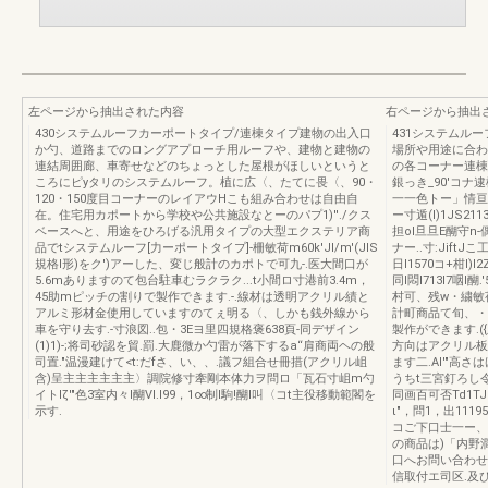
左ページから抽出された内容
右ページから抽出
430システムルーフカーポートタイプ/連棟タイプ建物の出入口
431システムル
か勺、道路までのロングアプローチ用ルーフや、建物と建物の
場所や用途に合わせて
連結周囲廊、車寄せなどのちょっとした屋根がほしいというと
の各コーナー連棟]
ころにピyタリのシステムルーフ。植に広〈、たてに畏〈、90・
銀っき_90'コナ逮
120・150度目コーナーのレイアウHこも組み合わせは自由自
一一色トー」情亘て手
在。住宅用カポートから学校や公共施設なとーのパプ1)''./クス
ー寸遁(l)1JS2113
ベースへと、用途をひろげる汎用タイプの大型エクステリア商
担ol旦旦E醐守
品でtシステムルーフ[力ーポートタイプ]-柵敏荷m60k'Jl/m'(JIS
ナー..寸:JiftJ
規格l形)をク')アーした、変じ般計のカポトで可九-.医大間口が
日I1570コ+柑l)l
5.6mありますのて包台駐車むラクラク...t小間ロ寸港前3.4m，
同l悶I713I7咽l
45助mピッチの割りで製作できます.-.線材は透明アクリル績と
村可、残w・繍敏荷
アルミ形材金使用していますのてぇ明る〈、しかも銭外線から
計町商品て旬、・間
車を守り去す.-寸浪図..包・3Eヨ里四規格褒638頁-同デザイン
製作ができます.
(1)1)-;将司砂認を貿.罰.大鹿微か勺雷が落下するa‘‘肩商両ヘの般
方向はアクリル板
司置."温漫建けて<t:だfさ、い、、.議フ組合せ冊措(アクリル岨
ます二.Al'"高
含)呈主主主主主主〉調院修寸牽剛本体力ヲ問ロ「瓦石寸岨m勺
うちt三宮釘ろし令
イトlζ'"色3室内々l醐VI.I99，1∞制l駒!醐l叫〈コt主役移動範閣を
同画百可否Td1TJO
示す.
ι"，問1，出111951
コご下口士一ー、
の商品は)「内野澗.
口へお問い合わせく
信取付エ司区.及