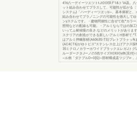
416八一デイーツエツトtJIOOER.f'1&ト'IA及
ット組み合わせてプラスして、可能性が拡がる〔
システム}「ハーディーツヱッb~、基本俸材と、オプ
組み合わせてプラノニングの可能性を徳大してゆ
ンyステムです。・建物問個性に合ぜて色'"カラー
照明などの配線も可能。・アルミならではの加工
いってふ耐候慢の良さ.などのメリットがあります
ステリアの創造ができる新しいアルミH形材て:"T
はアルミ押幽形材(A6063S-TS)プレトプラヶッ
(AC4CT6)がゆトビス"ステンレス仕上げアク川
35ミクロノカラーホワイドブラックエレガJトグ
ルーダークタJーノの5色サイズIIOXIIOx8t(見付
~ル例「ダクプルD=O[Q)~部材構成孟ツジプν-，.