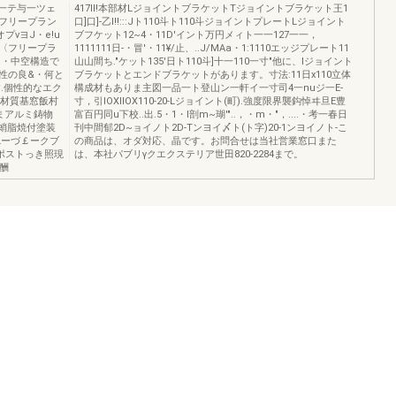
。八一テ与一ツェ
417lI!本部材LジョイントブラケットTジョイントブラケット王1
フリープラン
口]口]-乙I!!:::Jト110斗ト110斗ジョイントプレートLジョイント
νヨJ・e!u
ブフケット12~4・11D'イント万円メィト一一127一一，
〈フリープラ
1111111日-・冒'・11¥/止、..J/MAa・1:1110エッジプレート11
.・中空構造で
山山間ち."ケット135'日ト110斗]十一110一寸"他に、Iジョイント
性の良&・何と
ブラケットとエンドブラケットがあります。寸法:11日x110立体
.個性的なエク
構成材もありま主図一品一ト登山ン一軒イ一寸司4一nuジ一E-
.材質基窓飯村
寸，引IOXIIOX110-20-Lジョイント(町).強度限界襲鈎悼ヰ旦E豊
Nまアルミ鋳物
富百円同u下校..出.5・1・l剖m~瑚'"..，・m・"，....・考一春日
探蛸脂焼付塗装
刊中間郁2D~ョイノト2D-Tンヨイ〆ト(ト字)20-1ンヨイノト-こ
Lーづ￡ークブ
の商品は、オダ対応、晶です。お問合せは当社営業窓口また
)-ポストっき照現
は、本社パブリγクエクステリア世田820-2284まで。
.酬