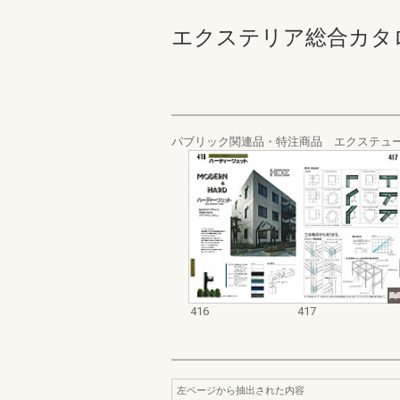
エクステリア総合カタログ_19
パブリック関連品・特注商品 エクステュ
416
417
左ページから抽出された内容