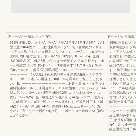
左ページから抽出された内容
右ページから抽出
388哩迎墨JEXポストKAl型/KA4型/KA5型/KA6型/KA2型/1くA3
389仁重量仁プ
型仁亙コIKAl型ポール建式]兼用タイプ"'，勺〈さ機織のデザイ
取付可能タイプ崎
ノ.アルミ製です.・ポル建弐にもでき，す.-ポー."，，，u豆壬ヨ
レトアクリル傾・
管制町周H岨-寸治活，.ポール1"市390"奥行315><.'90φ'"全長
装備でも'"の曾光
ISSO(壇込'00)LλIKA5型-ひ乱つきのデザイノ.アルミ製です・ポ
の盆旭区で使用で
ール抱霊式にもで"杭-ポー^・・3-寸法苓体1113'10><奥行340><
品(下'"のいず
高l鈎ポル￨φ"，盆畏"関(埋込5閃)t~16;~~t「ーーー一ーーーー
す.・松下通信エ鍵冊
ーーーーー-，1KA型は埋込み式パ世ール建式のli兼用タイプで
合"先に配線工事
す，l・ポール建式の場合は、llポールを同時にご発，主くださ
は酬しとして使え
い。1L_ーーーー一ーーーー一一一ー」材質・表面パネルアルミ
し信いで仔ゴさい
錫純弘本体アルミ".庄司直筆ステロル術脂ポルアルミパイプIKA4
イ/.・ポル建式自
型:;::目立ふ-ポールe・3三王国側粍2醐'"ω-寸溢本体ポール巾;~，
民謡:IKA2型-
奥行315><高""φ'"金."珂(埋込S∞}山n目lくA6型-ンンプル信カら
で"す.メタリγクシレ
〈さ峨織.アルミa躍で可..・ポール溜式にもで"底抗吋-"'''41・噛
醐"刷一亘山"""場
~lj2;1]7ーあり同E醐TAP40T間醐3・M∞三三三ヨ~~ζ子、九-
ーー一一一一一一
寸;:!:Z「言ア寸一一百四X奥行司'"・'"ボールlφm金銀ISSO(鍵込
ンターホノとll
ωω11iE霊ー
線工事が必要とな
正山"反発4同醐"側
lφ"，金.，弱例
組立運雌取付工事