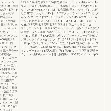
日札レパーハン
39ヌルミ鋳物門扉ヌルミ鋳物門扉ぷ\\三|出I:I~I~IJ且~I~:I~I:I~
岡書￥60，倒閣
品\\~I出;cDFG型型型裂J…~I~~型型型<=才ンライクJMキャロ
∞K型・L型・P
ットJMMVMVE;ιントSITSIT(50音別)齢乃H:14ジョリ>SITスピ
ありますので
リアSITアリスセルリJMトヰSITアノンエラトロントSITバンプ
右絶手{ハ
キンJMヱドモノドマ"セルSITラディツンユJMカフスリベラsγ
ンドル)使用の時
アルミ形材門扉ぷ?ごUIUIU叫DIEFIGIJIKILIMIPIRISITクルトン
鍵/田札T型盤/車
AIBIC型型型型裂型型型裂型型型型書世型ニう，富岳1・2・
、ンド"式レバ
理"，yヌトンヤトー峻岳A-G型凶•ンヤルル1，'型パークA.B.C型R
芭/ホワイトア
珊璽ず、うんヌ満膏プ麹月Lメシユモノクローム。GPyアルネッ
アンバープロJ
トAIBICF静雅1-'型DGP高雅A-Q型DGP(オートアローザ付陪()プ
600片開き単
プリリッツククスaセソンダ1.3叫型DGPフレ才高雅オートヲロ
車￥12，曲。
ーザPp.Q型ベリフラッヲ&1-ホ8ワ型イトoGP墨水ぽ〈れハーブ
ー錠タイプ.ネ
l・，.，型cポトスS型DGP寿嶺A"B'D型AIBICF'"有峰A'B型JMウ
自制温室草食色/
インクゲートA・B'D型DG帽を戸E'F型AIBIC，'"引戸門扉l裂哩ヲ
ぽ湖南聞き
lE，.，・4型DGスーパー本体U胎樹映No.54-55ワイド〈ぐりpG
イトこi以色片
プ(ロックできませ
/アンバー色/ホ
50間開書￥5，
札F型量/左右札
ーアイポリーア
9，日同南関車
》ーホワイトグレ
E型量/左右札筆
O-寸法図C型車
ゴルド片聞き
右札自慢玉式ハン
，-?ンパー片聞
5，200i画i1
'使用引2，