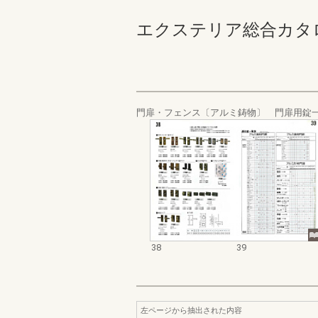
エクステリア総合カタログ_1
門扉・フェンス〔アルミ鋳物〕 門扉用錠
38
39
左ページから抽出された内容