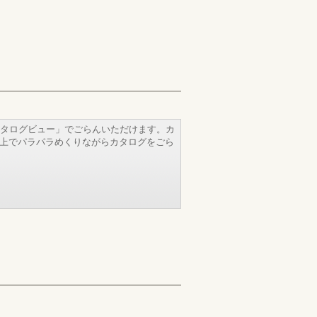
タログビュー」でごらんいただけます。カ
b上でパラパラめくりながらカタログをごら