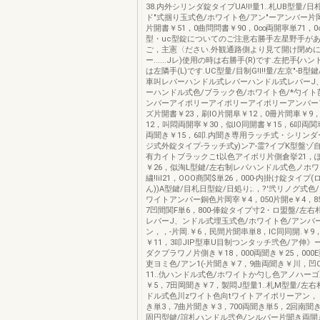
38.内外シリンダ錠タイプUA!I!量1..札UB型量/
ド"式掴り玉式色/ホワイト色/アン"ーアンバー片
片開書￥51，0曲問問書￥90，0∞両開寧単71，0
型・uc型錠についてのご注意右勝手左星野手が
ご，主憲〈ださい.外観通路側より見て開け閉めに
ー......Jレ)使用の時は右勝手(R)です.左把手{ハ
は左隣手(L)です.UC型量/目制G!I!!量/左京"-B型
車叫レバーハンドル式レバーハンドル式レパーJ
ーハンドル式色/ブラック色/ホワイト色/*勺イト
ンバーアイポリーアイポリーアイポリーアンバー
ズ片開書￥23，刷lO片開阜￥12，0冊片間車￥9，
12，叫悶両開寧￥30，似lO同開書￥15，6叩両関
両聞き￥15，6叩.内聞き専用ラッチ式・シリンダ
ジ式外錠タイプ-ラッチ式y)ン7'-霊?イプK型盤ゾ
有力イトブラックこt以色アイボリ片側倉挙21，
￥26，似淘L型鍵/左右制レパハンドル式色ノホワ
繍!liI21，OOO商関$単26，000-内掛け錠タイ
ん))A型鍵/目札日型錠/日処り;.，?'弐リノグ式色
ワイトアンパー銅色片岡宰￥4，050片開e￥4，8
7凹間関F単6，800-俸錠タイプ寸2・ロ盟盤/左右
レバーJ、ンドル式埋玉式色/ホワイト色/アンバ
ン，，-片岡.￥6，民間片聞串単8，IC同同開.￥
￥11，3叩JIP型車U目制つンタッチ弐色/ア伸
ダクプラワノ片側き￥18，000両聞き￥25，000
吏ヨミ色/アン1(-片聞き￥7，9曲両聞き￥川，凹
11..仇ハンドル式色/ホワイトか勺し色アノハー
￥5，7田岡聞き￥7，製悶J型量1..札M型量/左
ドル式色川zワイト色向tワイトアイポリーアン，
き単3，7曲片聞き￥3，700両聞き単5，2回南聞き￥
固円型鍵/誼札ハンドル弐色/ンルパー片聞き両開き