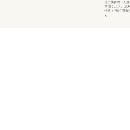
庖に街帥噌〈ださい
事照ください.絶対
情絡て7組立選制
ん.