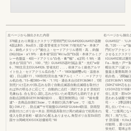
左ページから抽出された内容
右ページから抽出
378庭まわり商畠エクステリア照明E門灯GU64920GU64921器酎
GU64922."・.
4器誌剃5，8∞旦5，)盟-直菅省党タTIOW..'I'i智光灯"w・本体ア
色..'120・-・ω'
ル，銅色メタリック'"拠仕上・セードアクリル透明・高.，鈎舗
門灯がアクセント
(06)(I似w・a'I.9均-・倉本省"回目“¥lil.lω別'"Eb国・本体アルミグ
させるエクステリ
レー色盤益・4回一ドアクリル"白色・禽''"幅"，xぽ同.-1.9向・適
tGU64923EL
合木台"回目“V1，100，"売》GU64925器叶鵠誌-直'"・光灯"w挙
Fa︿制色﹄戸︾
6，780主旦主EGU64926..管省光灯，...，依体アルミ銀色アルマ
帽台光アリ誠'Jトω
イト仕上・セドアクリル瓜白色."・'"・'l80X舗網璽u匂・温曾水
盤蓋土量豊島閉-
省)，日山踊111，100別売}宮出血.*体アルミ・."・・..ードアクリ
机白色.，‘2聞編口
ル机白色..'15~帽380><96・.'1.1匂・適合木台(GE91365¥Ii1，1関
(GE91369V1
別売)つけ忘れや消L忘れを防ぐ自動点滅器自動点滅穏を取付け
(50HZ'60HZ
れば外の明るさに応じて、自動的に点灯・消灯できます.防犯灯
l;tSOHZ住1I
毛兼ねる..合も安心.;闘し忘れが伝いため電気代も節約できます.
但し北安・郡IsOH
自勘点訓既得GE91369刷!鋭lO.，...電圧附附閉山《叩・'"絡旬量
思われる値圏で簡略
逮"-・含商品自悌灯3∞w，で.本館灯(高力事"ωw，で〈低力
司・・・2季語障
取).OWJで..，防点滅"'"サ可能盤GU5492l'GU64n4防湿、防雨型
周し伝いで<t~~
的取付けにポリ台ー木台..照明器具取付け周の絶縁台で杭雨水の;
電，."ニ慢周になら
侵入を防ぎ老桁・破須の心配もありません.角型ポリ台亙Eb回巴
用(:1，泡'"だ弘
国サヨ岡崎河XISOX2(l優裕司.'90
す.防湿後・tl;ll
付観明.，通り以
蛍光灯、電球は市