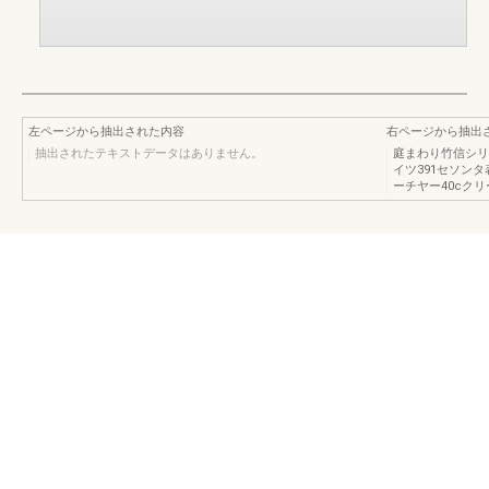
左ページから抽出された内容
右ページから抽出
抽出されたテキストデータはありません。
庭まわり竹信シリー
イツ391セソンタ
ーチヤー40cクリ