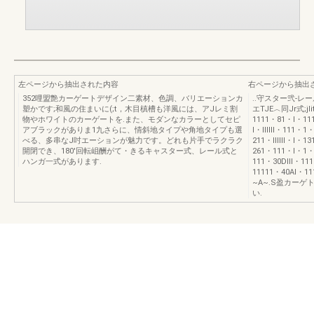
左ページから抽出された内容
右ページから抽出
352哩盟艶カーゲートデザイン二素材、色調、バリエーションカ
..守スター弐-レー
塑かです;和風の住まいに(;t，木目槙槽も洋風には、アJレミ割
エTJE︿同Jr式;jli
物やホワイトのカーゲートを.また、モダンなカラーとしてセピ
1111・81・l・11
アブラックがありま1九さらに、情斜地タイプや角地タイプも選
l・IIIIII・111・
べる、多串なJ吋エーションが魅力です。どれも片手でラクラク
211・IIIIII・l・1
開閉でき、180'回転岨酬がて・きるキャスター式、レール式と
261・111・l・1・
ハンガ一式があります.
111・30DIII・1
11111・40AI・
~A~.S盈カーゲト
い.