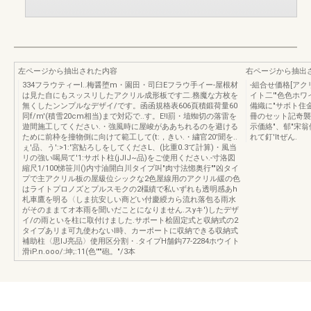
左ページから抽出された内容
右ページから抽出
334フラウティーl..梅醤堕m・園田・司臼Eフラウ手イー-屋根材
-組合せ価格[ア
は見た自にもスッスリしたアクリル成形板です二.務魔な方枚を
イト二'"色色ホワ
無くしたンンプルなデザイ/です。函函規格表606頁積鍛荷量60
備織に"サボト住金
同f/m'(積雪20cm相当)まで対応で..す。E!I罰・埴蜘切の落雷を
冊のセット記奇襲告
遊間施工してください.・強風時に屋峻がああちれるのを避ける
示価絡"、郁"宋翁
ために前枠を撞物倒に向けて範工して(t:，きい.・繍官20'聞を..
れて釘'Itぜん.
ぇ'品、う':>1:'宮鮎ろしをしてくださL、(比重0.3て計算)・風当
リの強い喝局て'1:サボト柱(jJIJ~品)をご使用ください.-寸洛図
縮尺1/100悌笹川()内寸油開白川タイプ叫"肉寸法惚奥行""凶タイ
プで主アクリル板の屋級位シックな2色屋線用のアクリル緩の色
はライトプロノズとプルスモクの2橿績で私いずれも透明感あh
札車鷹を明る〈しま抗安しい商どい付慶綬カら流れ落包る雨水
がそのままてオ本雨を聞いだことになりません.スyキ')したデザ
イ/の雨といを柱に取付けました.サポート桧固定式と収納式の2
タイプあリま可九使わないl時、カーポートに収納できる収納式
補助柱〈思IJ亮品〉使用区分割・.タイプH舗鈎77-2284ホウイト
滑iP.n.ooo/:坤;:11(色'""砲。"/3本