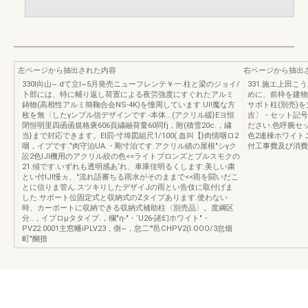
左ページから抽出された内容
右ページから抽出
330I向山~.dて立I~5月発売ニューフレンテ￥一.柱と梁のジョイ/
331.施エ上田
卜部には、特に輔り返し荷置による夜労強度にすぐれたアルミ
めに、前枠を建物
鋳物(高相性アルミ簡鞠合会NS-4K)を憧周しています.Ul!魔な方
サボト柱(別売)
枚を無〈したγンプル信デザインです.-本体...(アクリル緩}Eヨ恒
吉〕・セット記号
閉恒明里四函函規格褒606頁繍融荷量60同fj，附(積雪20c.，繍
ださい.色呼腕セッ
当}まで封応できます。EI罰-寸埠図組尺1/100(.血叫【}肉情咽ロ2
色2連棟ホワイトニ
咽，イプです.‘'肉守泊UA.・剛寸泊てす.アクリル績の屋根"シγク
付工事費及び消費
訟2色IJI機用のアクリル絞の色<<ライトブロンズとプルスモクの
21.傾です.いずれも透明感あ‘れ、車庫佳明るくします.美しい粛
とい付IJI慢ヵ、"流れ語審ちる雨水がそのままで<<雨を闘いだこ
とに信りま管ん.スツキりしたデザイJの雨とい告伎に取付げま
した.サポート位固定式と収納式のZタイプあります.使わない
時、カーポートに収納できる収納式補助柱〈別売品〉。度綱区
分..，イプロμタタイプ.，欄"η-"・‘U26-諸幻ホワイト"・
PV22.0001主窓幡iPLV23，側~，怠二'"邑CHPV2(I.OOO/3怠畑
町"醐措