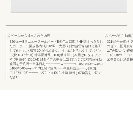
左ページから抽出された内容
右ページから抽出
320-ューB型ニューアールポートB型色ヨ四四世HH閉すっきりし
321-組合せ価格
たカーポート園規格表5順1m翠・大屋根刊の落雷を遊けて路工
のセット配号衰を
して(t:!~ぃ.・積官20<悶告組えな、うもに"おろし令して〈どさ
ニ'"色Eスパン連棟
い(比.0.3で計算}-寸洛園傭尺1!100(単笹川，)本図はD"タイプで
ト紀~ホつイトζ
す.(中骨岬"'.2)D27-D24タイプの中骨は2列でた3)ClEPI志位移動
エ事費及ぴ消費税
範圏を示坑洲一単体日あ6一一一ー←一一一例~854-840一←840-
840-840-852---i一ア!?EL院ド室内一一牛島町臨庄一一お軍国:
二-1274---2四一一一-1272~4ω4等主社噛-連練Ij.67吻貰をご覧く
ださい.