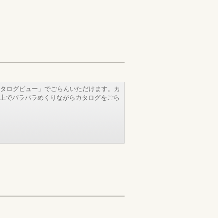
タログビュー」でごらんいただけます。カ
b上でパラパラめくりながらカタログをごら