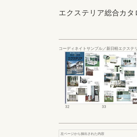
エクステリア総合カタログ_1
コーディネイトサンプル／新日軽エクステ
32
33
左ページから抽出された内容