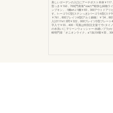
美しいガーデンの入口にアーチポスト本体￥117，
型っき￥160，700(門肩海'"∞xの""軽快な鋳物
ンプキン」.:1醐xrtJ:1醐￥83，300アウトドア
す。I~ーゴラC型(ステンっき)パーゴラA型(ステ刊し
￥761，800プレイツA型{アルミ鍋物〕￥'34，8叩
入)2111!x1.5問￥322，000プレイツD型プレート4
字入で￥55，400・写真は特別注文畠て寸r.タイノレ
の水洗いlこヲリーンウォッシャー-水縫いプラyセッ
輯明門扉「オニオンライク」a‘1加川t咽￥田，30