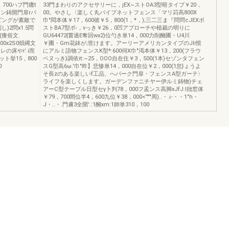
700ハプ門庸t
33門まわりのアクセサリーに，jEX~ストOA3型暗タイプ￥20，
ライン鋳開門扉rパ
00。やさし〈楽しく丸パイプネットフェンス「マリ苅高800X
リビングが素敵で
巾"悶本体￥17，600彼￥5，800(1，*，);三二三ま『問問cJEXポ
)2問x1.5問
ストBA7型ポ-，vっき￥26，0凹アプローチや植裁の明りに
(痩俗文.
GU64472{嘗過E奪回wx2)位勺き単14，000力削醐圃・U4川
00x2S0煩縄文
￥圃・Gm花鉢が;世けます。アーリーアメリカンタイプのJIi恨
の床やi'.i而
にアルミ語物フェンスK型*:600伺X巾"渇本体￥13，200(フラウ
ト挙15，800
ベヌっき}調依it:~25，OOO自在住￥3，500(1本)セゾンタフェン
0
スG型高6ω.'巾"昨】悲惨単14，000自在位￥2，000(1怠}ょうよ
そ長zのある楽しいf工品、へパーク門扉・フェンスA型ガーテ〉
ライフを楽しくします。ガーデンファニチヤー伊ルミ鋳物)チェ
アーC型テーブル日型セγ卜判78，000フ孟ンス高脚xJfJ:I拙窓体
￥79，700間位半4，600九位￥38，000<‘"""周)..・.ι-・・1"h・
J・..・.門膚3全開'.:1醐xm:1帥単310，100