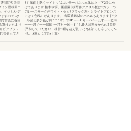
ヨ曹開問翌四恒
311風雨を防ぐサイトツfネJレ畳一パネル本体は上・下2段に分
ザイン屋根回コ
けてあります.植木や塀、臣霊園￨模写書アクリル板は2カラーつ
た、やさしいデ
刀レースモーク体ワイト・セヒ?ブラック淘〉とライトプロンス
いますのでスy
にはく色鴎〉があります。.当医膿燃材のパネルもあリます.{アタ
方向前後に番目
Jル留と多少色が興''':'11す〉寸Ill1﹂一Uり一-n7-一以す一一監時
る束柱カらより
一一+河で一一載応↑一積対一国﹁1111LE-大居率畏からのZ四時
セピアブラッ
{門前して〈ださい・柵曾'"帽を超え弘iいうち{宮"ろし令してくt=
と同告せもてき
<!L、.(主ヒ.0.3でa十算}