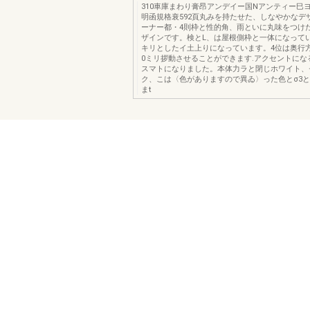
310車庫まわり膏昂アンデイー国Nアンティー巳
明函規格衰592頁丸みを持たせた、しなやかなデ
ーナー都・4則枠と性的角、雨といに丸味をつけ
ザインです。検とL、は屋根側枠と一体になって
キリとしたイ土上りになっています。4位は奥行
0ミリ拶動させることができます.アクセントにな
スマトになりました。本体力ラと閉じホワイト、
ク、こは〈色がありますので異ゐ〉った色とσ3
まt