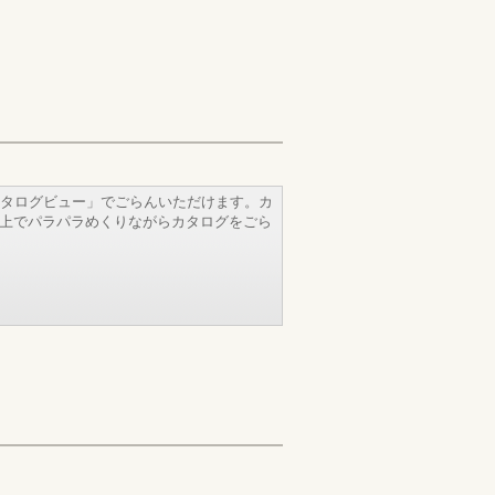
タログビュー」でごらんいただけます。カ
b上でパラパラめくりながらカタログをごら