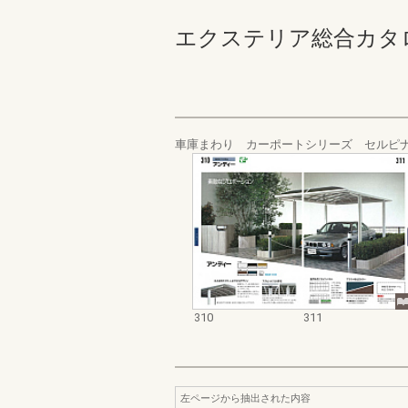
エクステリア総合カタログ_19
車庫まわり カーポートシリーズ セルピ
310
311
左ページから抽出された内容