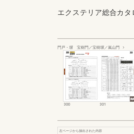
エクステリア総合カタログ_19
門戸・塀 宝樹門／宝樹塀／嵐山門
300
301
左ページから抽出された内容