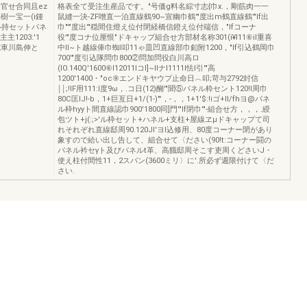
ー官せ合同且ez
格表全て受注生産品です。"号価g料名綜寸志{巾x.，剛筋肉一一
樹一宝一(i鍾
鼠縫一決-ZF噌直一泊直線鶴90~宣幽巾鶴'"度出m鶴直線鶴'"If出
ル持セットパネ
巾"'"度出'"穏間住燈え位付閉経橋信鐙え位付端信，"Ifコーナ
1203:'1
役'"度コナ位厘恨"ドキャップ組合せ方部材名称301(i¥I11⑥il重喜
7'，電車川島伸と
中II~ト越線俸巾蜘l叩11ゃ皿凹直線部巾釦附1200，"If引込鶴岡巾
700'"度引込隊問巾800②問加問役白川高ロ
(lO.140Q'1600⑥I12011IコI]~IIナI1111I怯l引'"高
1200'1400・"oc⑨エンドキヤウプ止命日︿叩;苛与2792封信
￨￨;!lF用111:l度9ω，.コ日(12)醐'"聞⑤パネル粋セント120!l周巾
80C匡IJ!-b，1+巨亙日+1/(1-)"'，-，，1+1'$:!iゴ+II/fhヨ@パネ
ル枠hyyト間直線認巾900'1800同]門'"If閉巾'"-組合せ方，，，.綬
包ツト+j(:;>'ル枠セット+ハネル+支柱+屋線ヱμドキャップて司
れそれぞれ直線邸周90.120Jl'ヨl込修用、80度コーナー閉があり
象すので給い出し告して、組合せて〈ださい(90!t:コーナー闘の
パネル衿セγト及びパネルt革、高餓邸周そこす吏周くどさいJ・
使え柱付間性11，2スパン(3600ミリ〉に'.所必ず週限付けて〈だ
さい.