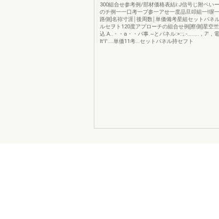
300組合せ参考例/部材価格表結i:J信号じ附ペい
のチ例一一口考一ブ参一アせ一度品旦叩組一!塀一
路側]名祢寸涯￨後周数￨単価備考星組セットパネ
ルセヲト120度アプローチの組合せ例[察側]星空竺主主
込.A..・・a・・パ事.~とパネル:>::;.-........，
It'l'....単価11考...セットパネル持セフト