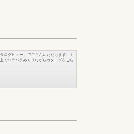
タログビュー」でごらんいただけます。カ
b上でパラパラめくりながらカタログをごら