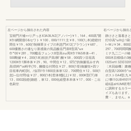
左ページから抽出された内容
右ページから抽出
宝樹門片補<<り戸っきX3A3ILNZ(アノパー)￥1，164，400高"開
静けさと落着きと鋳物
X巾l網開僅O&セワト￥100，000/1111:主￥8，100(1;;本)鐙鐙付
灯tD高"ωXrj):1
間住￥19，600(1制棟翠タイプの利息門A12(ブラウン)￥687，
I~WJ￥34，8
600優雅さの連なり新感覚の気品酸岳門扉B型高"ωx
297，700同悶悶
巾'"00￥281，700艦岳フェンスB型高sω周X巾1965本体~41，
ミナ九二二一//峻岳
500剛健￥4，200(1本)枝折戸高l脚'.醐￥58，000四ツ目垣高
000木目模様の3
1200X巾1脚本体￥29，90。中間住￥12，5凹("的御簾垣みす内
I32Sxrtl:3Z
高l四時'"∞時半(70，醐復位付間住￥27，800(1苓}御簾恒+四ツ
〔木回線機〕粛l
目垣車内町{到。/似羽l'巾1800京体単122，700間住￥12，500(1
白型高1200X巾"
怠}~位付問I金￥27，800(1本}窓体8盤{上)￥32，000K型{下)単
ポストOA4型;九
13，0002段鐙(鍾鐙.，単12，000化経塁本本体￥17，000・こ出
に!事I1GUB493
色刷廿.
岨6温aHUM研湾
に調和するカラー
イズもあります。
費・、ません。a