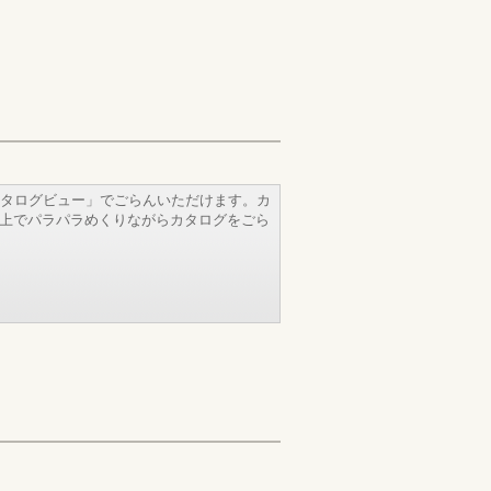
タログビュー」でごらんいただけます。カ
b上でパラパラめくりながらカタログをごら