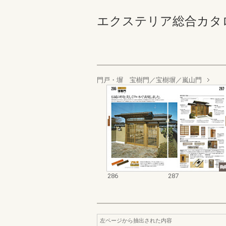
エクステリア総合カタログ_19
門戸・塀 宝樹門／宝樹塀／嵐山門
286
287
左ページから抽出された内容