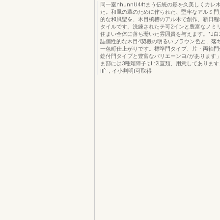
同一室nhunnU44tまう伝統の形を久美しくカレ
た。和風の輩のために作られた、堅牢なアルミ門
的な和風聖を、木目槙槽のアル木で創作、新日程
タイルです。洗練されたテ可2インと豊富なノミ
住まい全体に落ち珊いた雰囲貴を与えます。"J白
誌個性的な木目4契機の明るいブラウン色と、落
一色町仕上がりです。標準門タイプ、片・両袖門
錠付門タイプと豊富なパリエーンヨ/があります
ま部には3種頬陣子';;l.:2l宣類、用意してありま
IIf'，イ小判明t可取得