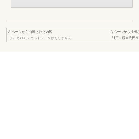
左ページから抽出された内容
右ページから抽出
抽出されたテキストデータはありません。
門戸・塀室樹門宝健