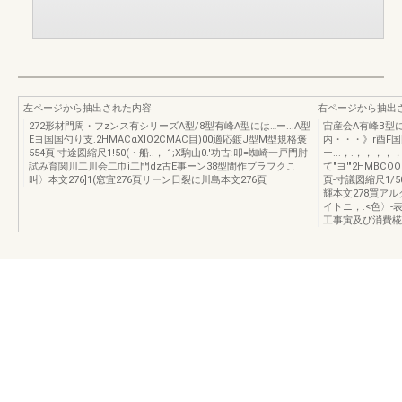
左ページから抽出された内容
右ページから抽出
272形材門周・フzンス有シリーズA型/8型有峰A型には…ー...A型
宙産会A有峰B型に
Eヨ国国勺り支.2HMACαXlO2CMAC目)00適応鍍J型M型規格褒
内・・・》r酉F国国叫
554頁-寸途図縮尺1!50(・船..，-1;X駒山0.'功古:叩=蜘崎一戸門肘
ー...，.，，，，
試み育関川二川会二巾i二門dz古E事ーン38型間作プラフクこ
て"ヨ'"2HMBCO
叫〉本文276]1(窓宜276頁リーン日裂に川島本文276頁
頁-寸議図縮尺1/50情
輝本文278買アル
イトニ，:<色〉-表
工事寅及び消費椛