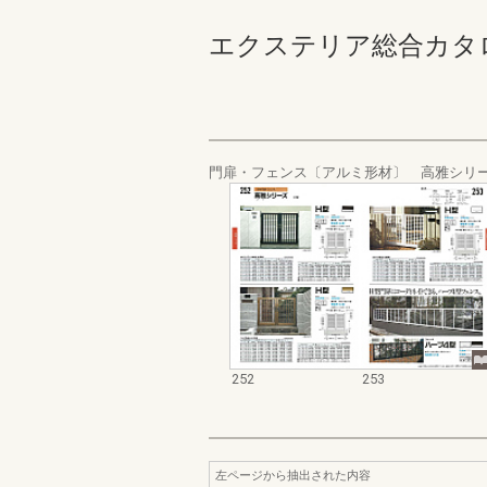
エクステリア総合カタログ_19
門扉・フェンス〔アルミ形材〕 高雅シリ
252
253
左ページから抽出された内容