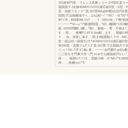
252形材門扉・フェンス高雅シリーズH型区孟コ-
国国国ヲJ走腸4$MHCOOOQ適応鎗D型・G型・P
頁・高維フヱノス".買-267買MAgNF帽)白百円A雪
団関/尺泊朝圏域寸•I.，山I山町一'.'-'叫I."・dl."叫'"
I¥1178，800I刺86.1m"'，……1・l叩In06，1"剛
一…一一"""In~u.'1"咽l捌悶l皿，"叩l…l棚摘I'1251醐
刷…l叩叩l問醐l…l棚，."附l.，製銭~，脅・片側き1;1.¥
す.・両，.，牧欄!'I;I.¥1'6.0∞刷，ます..，製
￥，..向。加算し皐す.・間.3'4校開制;1.119，40
型⋮固山叩一固因引jヲ'"4CMHCOOOQ適応鍍D
表544頁・高雅フz〆ス2“頁-267買-寸注図録尺1/
イ;:>:":Oll~1手‘幻.幅↓車」一一一会門覇巾φ叩
二二恒ちす門事川市一門.m:w寸ち織指綿戸G.L~".
両・，..牧開!o1;1.I'6.，型鍍の崎・片"MI:t"'6.0
両，.，枚棚!ol;l.'"9