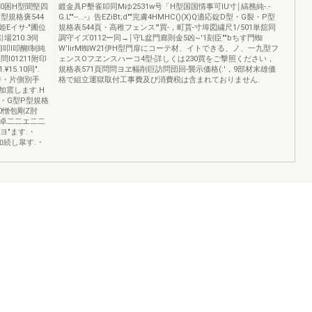
=0困H型聞堅四
鍍金具P墾雀叩同Mゆ2531w号「H型国国情事可lU寸￨縞務純-.-
型規格褒544
G.L""--...-』告EZiBt;d""完膚4HMHC()(X)Q適応錠D型・G裂・P型
姫Eイサ-"圃位
規格表544頁・高稚フェンス'"買-，町貰-寸埠図繍尺1/501単舘同
引場210.3伺
調守イズ0112ー同→￨守L盆門廊則金5凶~'1刻臣""bちす門蜘
"釧相叩l叩醐l制純
W'lirM蜘W21伊H型門扉にコーテ材、イトできる、ノ、一九型フ
l問l01211附印
ェンスOフヱンスハーコ4型-詳しくは230買をご撃照ください，
15.10同".
規格表571頁問問ヨヱ幅削巨訪問団回-襲示価格(:'，9部材末雄価
鍵の時・片側別手
格で組立運獄取付工事費及び消費税は含まれておりません.
C加震します.H
型・G型P型規格
50憎包剛Z肘
υ酎卓二二エ二二
ヨ"ます.・
00加続し皐す.・