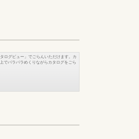
タログビュー」でごらんいただけます。カ
b上でパラパラめくりながらカタログをごら