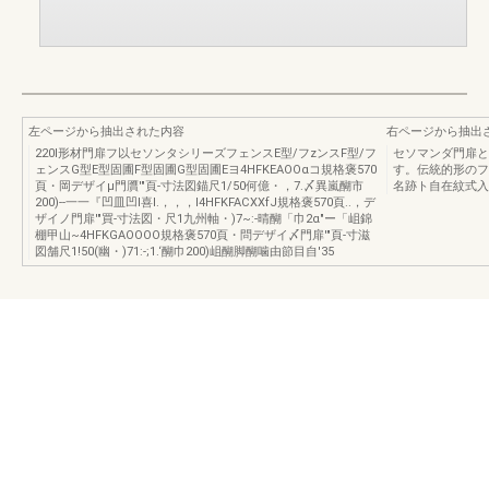
左ページから抽出された内容
右ページから抽出
220I形材門扉フ以セソンタシリーズフェンスE型/フzンスF型/フ
セソマンダ門扉と
ェンスG型E型固圃F型固圃G型固圃Eヨ4HFKEAOOαコ規格褒570
す。伝統的形のフ
頁・岡デザイμ門贋'"頁-寸法図錨尺1/50何億・，7.〆異嵐醐市
名跡ト自在紋式入敏
200)--一一『凹皿凹l喜I.，，，I4HFKFACXXfJ規格褒570頁..，デ
ザイノ門扉'"買-寸法図・尺1九州軸・)7~:-晴醐「巾2α"ー「岨錦
棚甲山~4HFKGAOOOO規格褒570頁・問デザイ〆門扉'"頁-寸滋
図舗尺1!50(幽・)71:-;1.‘醐巾200)岨醐脚醐噛由節目自'35