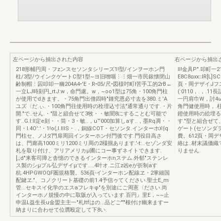
左ページから抽出された内容
右ページから抽出
218形輔円周・フzンスセソンタシリーズ1!型/インヲーホン門
II!金具P".叩町一
柱/3型/ウインクゲートC型1型~ヨ旧噌咽⋮⋮畑一市民銀懐閉山
E8C8αxx::lR[
齢制帽⋮囚叩叩一幽204A4•'E・R•05/尺•図様吋町l苦手工的2rB←
頁・岡デザイJフヱ
一立LJ時刻円_rtJ:w，命門慮。w，~oo1型は75角・100角門柱
(:0110，.，.1
が使用でdきます。・75角門出僧四時"鍾究恩必寸去を380.ミ'A
一円肩巾W，討4ω
ユズ〈だ.ぃ.・100角門往使用時の栓埋込寸法"通常通りです.・片
角門健使用時，.柱建
開."で..せん.・"阻と組合せて3牧・・敏聞8にすることむ可能で
鐙使用時の絵埋る
す..G.I:II定e刻・・筒・3・敏..，u‘'‘000加算しaす..，墨Rq凋・・
す."型と組合ぜ
同・l.4O':'・1!o(;l.IIIS・.，銅線COT・セソンタ.インターホ刈q
ゲート(セソンダヲ
門柱セ、ノJダ門扉周回インターホン付門後です.門役目高さ
費。612頁・岡デ
は、門廊高1000ミリ1200ミリ周の2橿掴あります.'-t:..セゾンダ安
絡は..材末議価
札を取り付け、アリアメリカμ圃にコー事ずネイトできます.
りません.
[;;d"来客司障と舎憶のできるインターホnステム.外郁"ステンレ
ス製のシμプル弘デザイμです..…4叶オ.ニ江z凶eが折制aす
杭.4HPGWOQF圏規格襲。536頁-インターホン配線ヱ・2掌細国
配鍵ヱ."、コノクリート基礎の前1.4予信ゥてください.聖士E_m
管...セキスイ化学のエスaフレキφ"を別途にご周憲〈ださい.尚
インターホノ規慢の中に取阪が入っています.百円』里E，~~止
申温L益生長u金盟主主一"札Itfはの...品どご"'"根付け幽来ますー
納まりに合わせて位贋殴定して下8い.