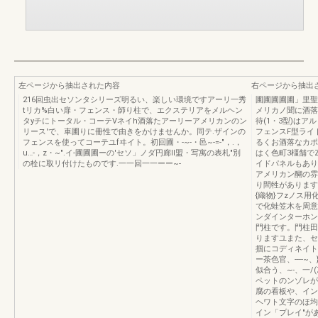
左ページから抽出された内容
右ページから抽出
216回虫出セソンタシリーズ明るい、楽しい環境ですアーリ一秀
圃圃圃圃圃」里聖
tリカ%白い扉・フェンス・師り柱で、エクステリアをメルヘン
メリカノ聞に酒落
タyチにトータル・コーテVネイh酒落たアーリーアメリカンのン
待(1・3型)はアルミ掛
リース'で、車圃りに冊性で由きをかけませんか。同テ.ザインの
フェンスF型ライ
フェンスを使ってコーテユfヰイト。初回圃・-~-・邑~-=-"，.，
るくお酒落なカポト
u…-，z・~".イ-圃圃圃ーの'セソ」ノダ円廊II盟・写寓の表札"別
はく色町3橿舗で
の栓に取リ付けたものです.一一回一一ーー~-
イドパネルもあり
アメリカン醐の雰
り間牲があります二eE
{織物}フzノス用
で化蛙笠木を周意
ンダインターホン
門柱です。門柱田高
りますユまた、セ
掴にコディネイト
ー茶色官、----~
似合う、~-、一/
ペットのンゾレが
腐の看板や、イン
ヘワト文字のほ均
イン「プレイ"が