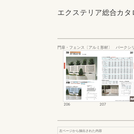
エクステリア総合カタログ_19
門扉・フェンス〔アルミ形材〕 パークシ
206
207
左ページから抽出された内容