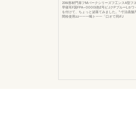
206I形材門扉フMパークシリーズフ工ンスA型フ
早寝耳F国FPA~OOOO{色E号ピJクPプルーLホ
を付けて、ちょっと泌落てみました。"-寸法函舗尺1
間栓使用zz一一一喝ト一一「口オて同iFJ