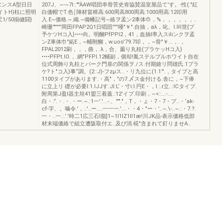
ヱンスA型日日
207J、~-~7I::""ÄAW唱団串骨苦史肯協賛温室屋品て'す。-性(:"紅
ワイトH)柱に照明
白価帽でT.色￨陣材畠樟高:600周高800周高:1000用高:12叩用
/50揃健闘}
入.E~価格.~.織.~備幡記号~絡ヲ孟ン2車体巾，%，，，，，，..
崎珊'"''''''岡田FPAP2Q1日唱団'''''唖"￥".自抽，aλ，叱、I.叫世{プ
予ケツHコ入}••••向。明醐PfPPl2，41，血抽l率入スiliンクヲ孟
ンZ車体巾"妬E，~輔附醐，w.uoo'79.7叩，，~骨"￥...，.，
FPAL2012刷，，，曲，.λ，合、薗り丸桂(プラケッHコ入}
••••PFPt.IO.，.網"PFPl.12輔副，個却!胤ステルプルホワイト自在
位式周飾り丸柱とパーク門扉の関係ヲ./ス.付期鎗リ問雄氏.1プラ
ケ?ト"コ入}事“調。(2::J)-フzμス..・リ九位に(1.1‘".，タイプと高
1100タイプがあります.・高"，"の7.〆ス金付ける.舎に，~下俸
に立上リ.礎が必要l:1.IJJす.Jl:L‘・寸i:I.円E・，I.:.r立..:ICタイプ.
附周第J盈l器主坦41盟三着蓋.:12'イプ.印刷，~<::...-....
白・.'‘.・.・.・ー.~.:1一'.'...-.、"'"."，T，・ょ・7・7・プ..・‘ak-
cf-字、。噛令.'，.:'..ー....一一一.'...・・4・"ー・'..~.\-..~.:・7.?.
一・..一.:.'.'時二1広三石l脂]1~1l1lZ1lI1æ!川JK品-表示価格低部
材末端価絡で組立遭阪取付エ..及ぴ消.椛"含まれて釘りませA..