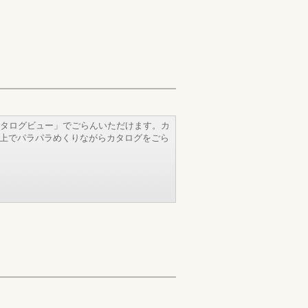
タログビュー」でごらんいただけます。カ
b上でパラパラめくりながらカタログをごら