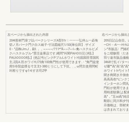
左ページから抽出された内容
右ページから抽出
204I形材門扉フ以パークシリーズA型51r⋮一一一弘仲ム一必海
205日記山合目。山
切ノ月パーク門ク白ス緒子-寸法図縮尺1/50(単位田】.ザイズ
••CH・-A一--H
0・"品蜘JmJ，刷I.，，~~~~/?11*"Ä~~7~-I~禽ハステルピ〆
ン"市販品〉門絡
クハステルプル-"受注金庫品です.縄問"叫闇PAHOO日):)R[L】
をニ唱惨照〈だき、、
PAUiOOOOR[L】(色記号ピンクPプルLホワイトH)固因匝雪国民
羽リ途市販品価格
主;2頁A.匝ホワイH;l75角100角門性が使用できます.・"角門盆使
3468で乱イ/ター
用S寺院盆煙る寸主主t-380ミリにして下抗、.，ω問主使用問町
ゼ珊""高"高"高
叫柑りですφ1ヰす古司Z甲
ホワイトh勺イト
聞き商聞き片側舎112
高高高色*ピンク
インターホン悶丸門
門柱が使用できます
用時差額褒(よ配備
高"，“五∞高"純
剛容に同川和夕刊ン
示価格は、部材末
は含まれておりま