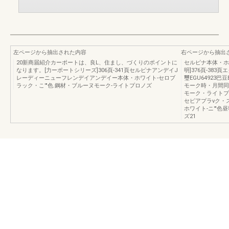
左ページから抽出された内容
右ページから抽出
20新商届紹介カーポートは、良L、住まし、づくりのポイントに
セルピナ本体・ホワ
なります。[力ーポートシリーズ]306頁-341頁セルピナアンデイJ
明]376頁-383
レーディーニューフレンデイアンデイー本体・ホワイト-セロブ
璽EGU64923
ラック・こ'"色.鋼材・ブルーヌモーク-ライトプロノズ
モーク時・月間同
モーク・ライトプ
セピアプラνク・
ホワイト-ニ'"色
ズ21