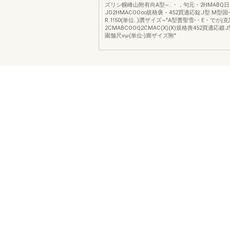
ズリシ幌峰山附有向A型~..・，句元・2HMABQ日
JO2HMACOO∞規格褒・452買適応錠J型.M型国
R.1!50(単位..)贋ザイズ~"A型曹聖雪-・E・でがj
2CMABCOOQ2CMAC(X)(X)規格喪452買適応鍍
園舗尺νω(単位-)廊ザイズ附"