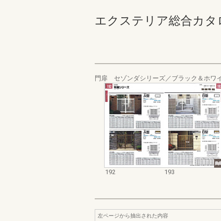
エクステリア総合カタログ_19
門扉 セゾンダシリーズ／ブラック＆ホワ
192
193
左ページから抽出された内容