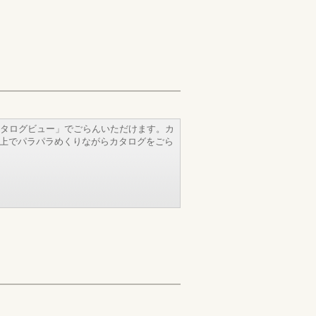
タログビュー」でごらんいただけます。カ
b上でパラパラめくりながらカタログをごら