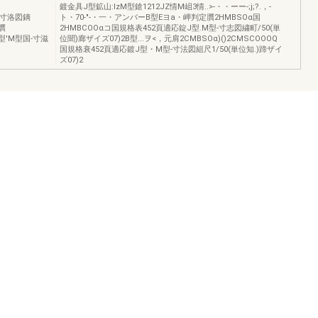
鍍金具J型鉱山:lzM型鎗1212JZ情M岨3情..>-・・ーー-;j;?.，-
-寸洛図鏑
ト・70-"-・一・アンバーB型Eヨa・岬判定贋2HMBSOα国
克贋
2HMBCOOαコ国規格表452頁適応錠J型.M型-寸志図繍町/50(単
J型'M型国-寸滋
位聞)廊ザイズ07)2B型...ヲ<，元肩2CMBSOα)()2CMSCOOOQ
国規格衰452頁適応鍍J型・M型-寸法図組尺1/50(単位知.)蹄ザイ
ズ07)2