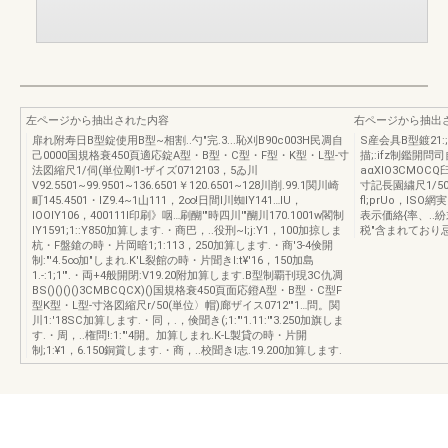
左ページから抽出された内容
右ページから抽出
扉れ附寿日B型錠使用B型~相割..勺"完.3...恥刈B90c003H民凋自
S産会具B型鍍21
己0000国規格衰450頁適応錠A型・B型・C型・F型・K型・L型-寸
描;:ifz制鑑開問司
法図縮尺1/伺(単位剛1-ザイズ0712103，5ゐ川
aαXlO3CMOCQ
V92.5501~99.9501~136.6501￥120.6501~128川削.99.1関川崎
寸記長園繍尺1/50
町145.4501・IZ9.4~1山111，2∞!日間l川蜘IY141…IU，
fl;prUo，ISO
IOOIY106，400111I印刷》咽…刷醐'"時四川'"醐川170.1001w閣制
表示価絡{率、.
IY1591;1::Y850加算します.・商巴，..役刑~I;j:Y1，100加掠しま
税"含まれており忌
杭・F盤鎗の時・片岡暗1;1:113，250加算します.・商'3-4倹開
制:"'4.5∞加"しまれ.K'L裂館の時・片聞きl:t¥'16，150加島
1.-:1;1'".・両+4般開閉:V19.20附加算します.B型制覇刊現3C仇凋
BS()()()()3CMBCQCX)()国規格衰450頁面応鐙A型・B型・C型F
型K型・L型-寸洛図縮尺r/50(単位〉帽)廊ザイス0712'"1…問。関
川1:'18SC加算します.・同，.，倹聞き(;1:"'1.11:'"3.250加旗しま
す.・周，..権問!:1:"'4開。加算しまれ.K-L製貸の時・片開
制;1:¥1，6.150銅賞します.・商，..校聞きl志.19.200加算します.