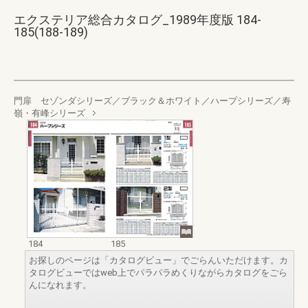
エクステリア総合カタログ_1989年度版 184-
185(188-189)
門扉 セゾンダシリーズ／ブラック＆ホワイト／ハープシリーズ／寿
嶺・有峰シリーズ
184
185
お探しのページは「カタログビュー」でごらんいただけます。カ
タログビューではweb上でパラパラめくりながらカタログをごら
んになれます。