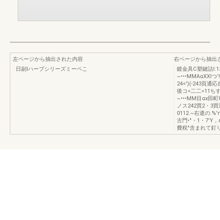
左ページから抽出された内容
右ページから抽出
日副lハープシリーズミーペこ
鍍金具C塑鍵詰l:1z
~•••MMAαXX
24<')(-243頁
後コ=二二=11ち
~•••MM目αx田
ノス242買2・3買
0112.~右遣の.%'
古門•"・1・7'Y，
費税"含まれて釘