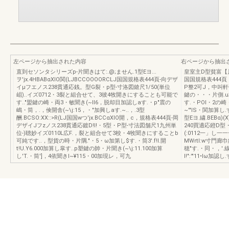
左ページから抽出された内容
右ページから抽出
直到セソンタシリーズp-片聞きはて:.@;ません.1型Eヨ...
皇室主D型貧富【川崎
ヲ'jx.4HBABαXlO関(LJBCCOOOORCLJ国国規格表444頁-向デザ
国国規格表444
イμフエノス238貫通応銭。型G裂・p型-寸洛図鎗尺1/50(単位
P整2可J，中叫
岨)..イズ0712・3裂と組合せて、3彼4牧開きにすることも可能で
鍵の・・・片側.u
す.."盟鍵の崎・両3・敏聞き(~lI6，脱却目加認しaす.・p"震の
す.・POI・2の崎・片1
嶋・筒，.，倹開舎(~\j:15，・"加興しaす.~..，.3型
~'"IS・関加算し.す.
酬.BCSO:XX::>R(LJ国国wつ'jx.BCCαXlO開，c，規格表444頁-岡
型Eヨ.繍.BEBα
デザイJフzノス238貫通応鍍D!I!・5型・P型-寸法図舗尺1九州単
240買適応鐙D型・
位-)聴妙イズ0110L広F.，裂と組合せて3校・4牧聞きにすることb
(:0112一」し
可純です..，型貨の時・片隅."・5・ω加第し$す.・筒3'.f!I.開
MWrtl:w寸門廊巾
t!U.Y6.000加算し皐す..p塑鍵の帥・片聞き(~\j:11.100加算
穂"す.・同・，'
し'T.・筒']，4依聞きI~¥115・00加現レ，可九
I!":'"11•Iω加認