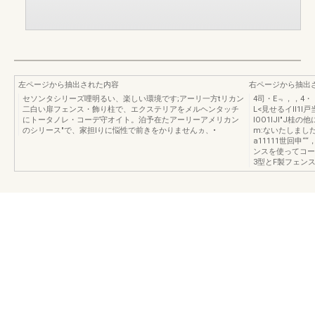
左ページから抽出された内容
右ページから抽出
セソンタシリーズ哩明るい、楽しい環境です;アーリ一方tリカン
4司・E﹃，，4
二白い扉フェンス・飾り柱で、エクステリアをメルヘンタッチ
L<見せるイll1
にトータノレ・コーデ守オイト。泊予在たアーリーアメリカン
lOO1lJI"J桂
のシリース"で、家担lりに悩性で前きをかりませんヵ、•
m:ないたしました
a11111世回申“
ンスを使ってコーデ苛オ
3型とF製フェン