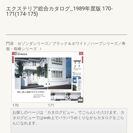
エクステリア総合カタログ_1989年度版 170-
171(174-175)
門扉 セゾンダシリーズ／ブラック＆ホワイト／ハープシリーズ／寿
嶺・有峰シリーズ
170
171
お探しのページは「カタログビュー」でごらんいただけます。カ
タログビューではweb上でパラパラめくりながらカタログをごら
んになれます。