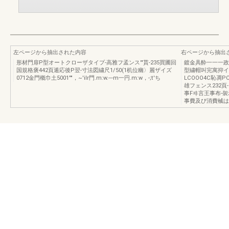
左ページから抽出された内容
右ページから抽出
形材門扉P型オートクローザタイプ-高雅フ孟ンス'"貰-235買圃回
鍍金具酔一一一政・
国規格褒442頁遁応後P翌-寸法図繍尺1/50(1机位幽〉麗ザイズ
型繍帽叫完寓抑イト4
0712金門概巾土5001""，~'iIr門.m:w.---m一円.m:w，-;t'ち
LCOOO4C恥凋
雄フェンス232頁-
事Fヰ言王事布-
事費及び消費械は