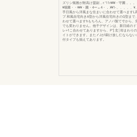
ズリシ慨雅が附高け盟副，r:'11r¥¥¥・守圃，，，，
¥咽圃・・¥¥¥・圃・4ー←4・，.¥¥1-.、、、、
手日風から洋風まな住まいに合わせて選べますL高
プ.和風自宅向きA型から洋風住宅向きのQ型まで
わせて選べますhもちろん、アノパ製て寸から、
でも変わりません。他干デザインは、新日経のド
レ>1こ合わせてありますから、P'].玄￨却まわり
イトができます。また.r'JがI刷け放し仁ならな
付タイプも揃えてあります。