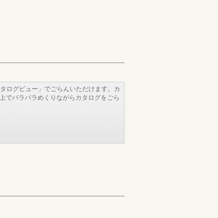
タログビュー」でごらんいただけます。カ
b上でパラパラめくりながらカタログをごら