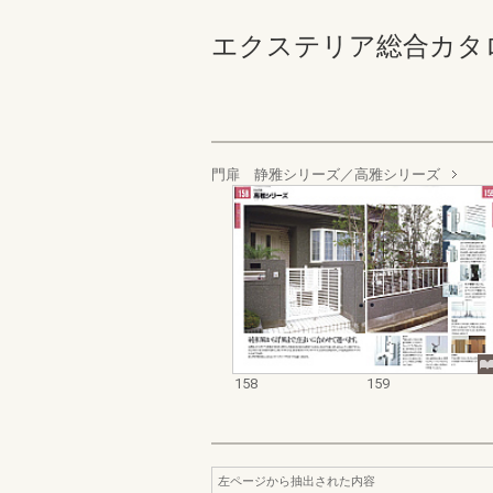
エクステリア総合カタログ_19
門扉 静雅シリーズ／高雅シリーズ
158
159
左ページから抽出された内容