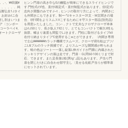
，-、¥¥田園¥
ヒンン門扉の高き巾なEの醐監が簡単にできるスライドヒンジで
、¥、、、、、、純
す.門性式のf也、直付l画定式・直付制監式があります。但l定式i
雅弘全1Jタイ
志向さ開盤のみですJ~t，ヒンジの取付リ方によって、内聞きに
、お好みtニ合
も外聞きにもできます。制ー-"Uキャスター31文・M文聞きの場
突し剖まいつま
合、I持1聞をよりスムスVこするためにキ守スター部品(別売品)
ア〈コンポー
を用意レたしました。コン-，クトで丈夫なクロザクローザ本体
のコーラベイ4、
はrlJ50ミリ、長さ臥人192ミリ。とてもコンパクトで耐久II性も
いオートクローザ
抜群。輔まり速度も間監でLJきます。門柱に取付げるタイプkII
在付り納まりタイフ℃使用するこwとができます。〈内聞き専用
で士山¥¥¥¥¥¥¥¥hラッチ機構でスムーズ。クローザ府0;桂はプツ/
ニL&プルのラッチ揖捕です。よりスムーズな開閉感が昨られま
す。蛙の色はツート一一落し錠落L伸ガイドが門廓に内蔵された
スッキリデサ'インの落は走です。門扉・GL問60-100ミリまで対
応、できます。また足長落L蛙(男Ig'.;品)もあります。戸当り門
扉を閉じたtきに白合わせ部守主し〈見せる化粧戸当りが標準扉
にセッ卜されています。