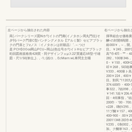
左ページから抽出された内容
右ページから抽出
両￨パークシリーズ図Nホ勺イトの門廊(イノタホン周丸門往)そ
揮準組合せ価格褒
夕刊パーク門扉C型パンチングメタル【アルミ製》セピアブラッ
酬•の対開8両開
クの門扉とフzノス〈イノタホンは祈願品〉‘..~.つけ
絡000￥，~，開。￥1
是.PCH$OO∞岡山PCU~岡山(色位号ホ勺イトHセピアブラック
目。￥245，200'0
B)回図画規格喪428買・同デザインフェμス22'買遁応IiR型-寸雄
高'"巾4凹・"""・4
図・尺1/50(単位_)..，-1;:(凶ロ.，EcMarn:wL車問主主咽
282，100単34
0・￥150，400H2
叩￥268，5叩砲事
V333，400皐ト
200￥224，400
目。割民."1120九
374.600巾・400
事322，7凶098，
￥141.1凶￥206
回・4伺事指，"凶門•
200巾・'00・700
v228，0制V295
11プ醐￥157，40
400•900・.00￥
20011348.2叩巾
V23S，G制002，4
加。ク醐単163，4