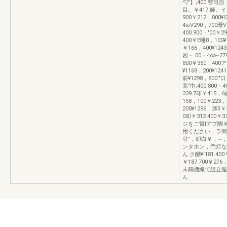
勺"】;400.曹司自・
目。￥417.師。イン
900￥212，800¥
4ωV290，700珊V
400.900・'00￥2
400￥E唖8，100¥
￥166，400¥124
凶・.00・4∞~279
800￥350，400
¥1168，200¥1
前¥1298，800'"
高"巾;400.800・
339.7叩￥415，
158，100￥223
200¥1296，2叩
0叩￥312.400
ジをご嘗lアプ醐￥1
用ください，ラ問事
引"，叩白￥，~，開
ンタホン，門灯な
ん.ク醐¥!181.40
￥187.700￥276
末鵡価織で組立週
ん